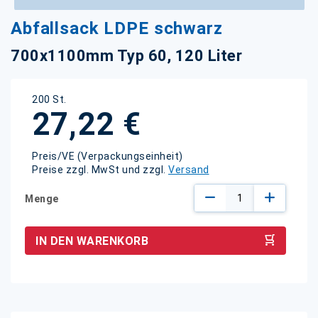
Zum
Abfallsack LDPE schwarz
Anfang
der
700x1100mm Typ 60, 120 Liter
Bildgalerie
springen
200 St.
27,22 €
Preis/VE (Verpackungseinheit)
Preise zzgl. MwSt und zzgl.
Versand
Menge
IN DEN WARENKORB