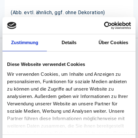
(Abb. evtl. ähnlich, ggf. ohne Dekoration)
Zustimmung
Details
Über Cookies
Angaben zur Informationspflichten der GPSR
Produktsicherheitsverordnung:
packpack.de GmbH, Am
Diese Webseite verwendet Cookies
Bullhamm 24-26, D-26441 Jever, info@packpack.de
Wir verwenden Cookies, um Inhalte und Anzeigen zu
Sie könnten auch an folgenden Artikeln
personalisieren, Funktionen für soziale Medien anbieten
interessiert sein
zu können und die Zugriffe auf unsere Website zu
analysieren. Außerdem geben wir Informationen zu Ihrer
Verwendung unserer Website an unsere Partner für
soziale Medien, Werbung und Analysen weiter. Unsere
Partner führen diese Informationen möglicherweise mit
weiteren Daten zusammen, die Sie ihnen bereitgestellt
haben oder die sie im Rahmen Ihrer Nutzung der Dienste