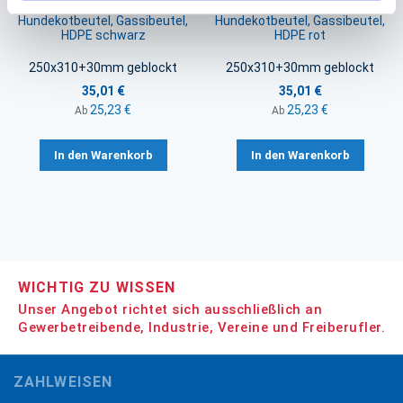
Hundekotbeutel, Gassibeutel,
Hundekotbeutel, Gassibeutel,
HDPE schwarz
HDPE rot
250x310+30mm geblockt
250x310+30mm geblockt
35,01 €
35,01 €
25,23 €
25,23 €
Ab
Ab
In den Warenkorb
In den Warenkorb
WICHTIG ZU WISSEN
Unser Angebot richtet sich ausschließlich an
Gewerbetreibende, Industrie, Vereine und Freiberufler.
ZAHLWEISEN