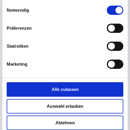
gesammelt haben.
Einwilligungsauswahl
Notwendig
Abfallsack LDPE transparent
Hundekotbeutel, Gassibeutel,
HDPE rot
Präferenzen
700x1100mm Typ 60, 120 Liter
200x320+30mm geblockt
34,35 €
32,40 €
Statistiken
25,23 €
Ab
In den Warenkorb
In den Warenkorb
Marketing
Alle zulassen
Auswahl erlauben
Ablehnen