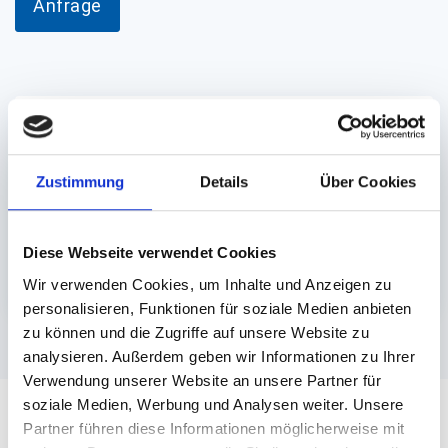
Anfrage
PS:
Wir lagern Ihre bedruckten Verpackungen
kostenfrei in unserem Logistikzentrum ein.
Sobald Sie Nachschub brauchen, rufen Sie
Zustimmung
Details
Über Cookies
einfach die gewünschte Menge bequem über Ihr
Kundenkonto ab.
Mehr zu unserem besonderen Service finden Sie
Diese Webseite verwendet Cookies
unter
packpack DEPOT
.
Wir verwenden Cookies, um Inhalte und Anzeigen zu
personalisieren, Funktionen für soziale Medien anbieten
zu können und die Zugriffe auf unsere Website zu
analysieren. Außerdem geben wir Informationen zu Ihrer
Verwendung unserer Website an unsere Partner für
soziale Medien, Werbung und Analysen weiter. Unsere
WICHTIG ZU WISSEN
Partner führen diese Informationen möglicherweise mit
Unser Angebot richtet sich ausschließlich an