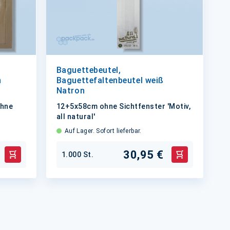
Baguettebeutel,
n
Baguettefaltenbeutel weiß
Natron
ohne
12+5x58cm ohne Sichtfenster 'Motiv,
all natural'
Auf Lager. Sofort lieferbar.
30,95 €
1.000 St.
In den Warenkorb
In den Waren
eite
ite
eiter