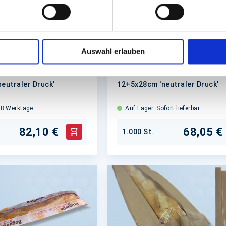
enbeutel 50/50 weiß,
Sichtstreifenbeutel 50/50 
Auswahl erlauben
sty'
Kraft, 'Enjoy'
eutraler Druck'
12+5x28cm 'neutraler Druck'
. 8 Werktage
Auf Lager. Sofort lieferbar.
82,10 €
68,05 €
1.000 St.
In den Warenkorb