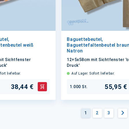
tel,
Baguettebeutel,
tenbeutel weiß
Baguettefaltenbeutel brau
Natron
t Sichtfenster
12+5x58cm mit Sichtfenster '
uck'
Druck'
ort lieferbar.
Auf Lager. Sofort lieferbar.
38,44 €
55,95 €
1.000 St.
In den Warenkorb
Seite
Sie lesen gerade die S
Seite
Seite
Se
W
1
2
3