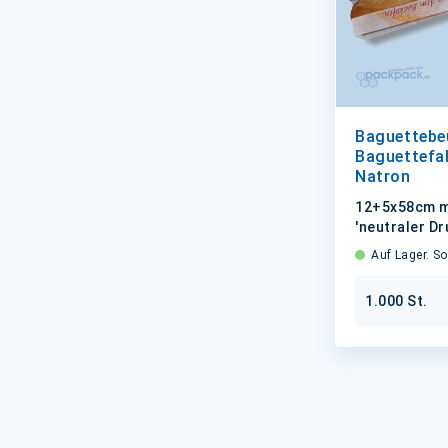
Baguettebeu
Baguettefal
Natron
12+5x58cm mi
'neutraler Dr
Auf Lager. Sof
1.000 St.