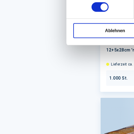
Sichtstreif
Ablehnen
'Fresh & Ta
12+5x28cm 'n
Lieferzeit ca
1.000 St.