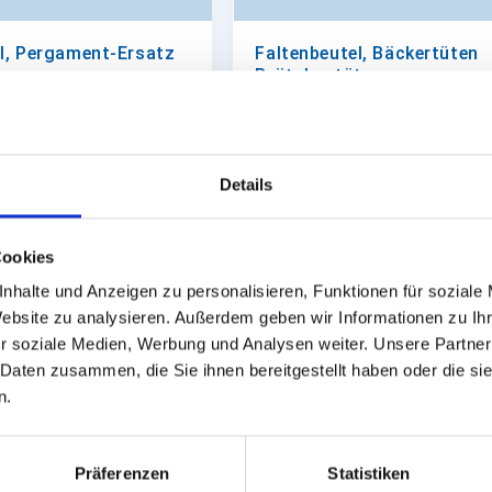
l, Pergament-Ersatz
Faltenbeutel, Bäckertüten
Brötchentüte
418 'Fettgebäck'
12+5x23cm #418 'neutraler Dr
Bäcker'
Details
ort lieferbar.
Auf Lager. Sofort lieferbar.
22,13 €
12,54 €
1.000 St.
In den Warenkorb
Cookies
nhalte und Anzeigen zu personalisieren, Funktionen für soziale
Website zu analysieren. Außerdem geben wir Informationen zu I
r soziale Medien, Werbung und Analysen weiter. Unsere Partner
 Daten zusammen, die Sie ihnen bereitgestellt haben oder die s
n.
Präferenzen
Statistiken