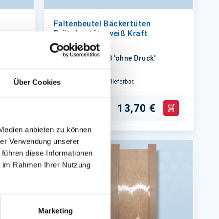
Faltenbeutel Bäckertüten
Brötchentüte weiß Kraft
uck,
12+5x25cm #418 'ohne Druck'
Über Cookies
Auf Lager. Sofort lieferbar.
13,70 €
1.000 St.
In den Warenkorb
In den Waren
 Medien anbieten zu können
hrer Verwendung unserer
 führen diese Informationen
ie im Rahmen Ihrer Nutzung
Marketing