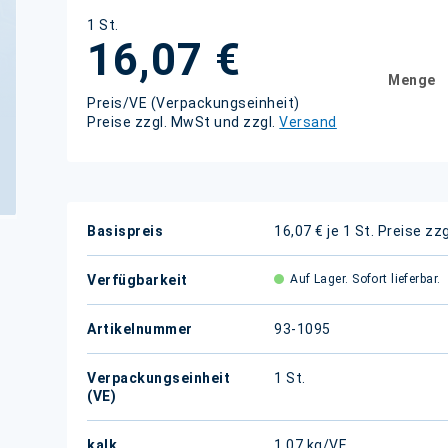
1 St.
16,07 €
Menge
Preis/VE (Verpackungseinheit)
Preise zzgl. MwSt und zzgl.
Versand
Weitere
Basispreis
16,07 € je 1 St.
Preise zz
Informationen
Verfügbarkeit
Auf Lager. Sofort lieferbar.
Artikelnummer
93-1095
Verpackungseinheit
1 St.
(VE)
kalk.
1,07 kg/VE