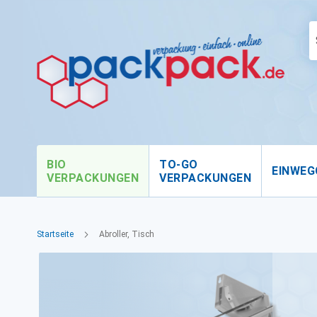
BIO
TO-GO
EINWEG
VERPACKUNGEN
VERPACKUNGEN
Startseite
Abroller, Tisch
Zum
Ende
der
Bildgalerie
springen