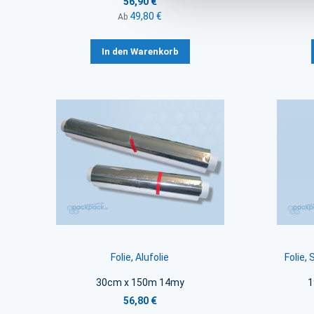
56,90 €
49,80 €
Ab
In den Warenkorb
Folie, Alufolie
Folie,
30cm x 150m 14my
1
56,80 €