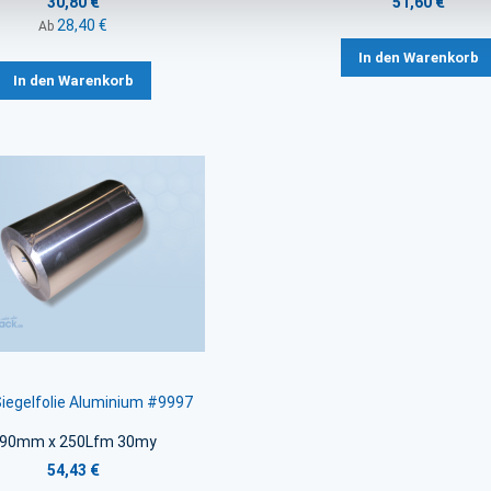
30,80 €
51,60 €
28,40 €
Ab
In den Warenkorb
In den Warenkorb
 Siegelfolie Aluminium #9997
90mm x 250Lfm 30my
54,43 €