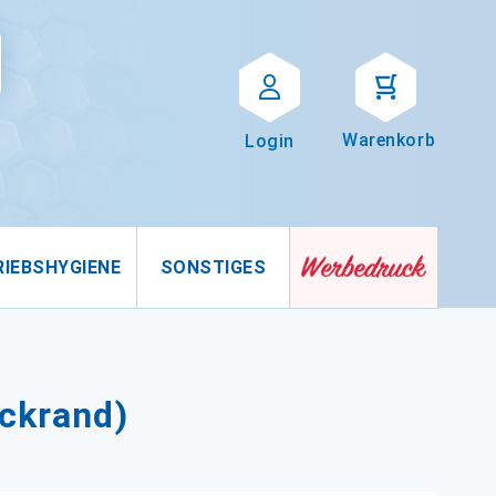
Suche
uche
Warenkorb
Login
RIEBSHYGIENE
SONSTIGES
ickrand)