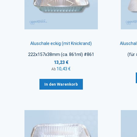
Aluschale eckig (mit Knickrand)
Aluschal
222x157x38mm (ca. 861ml) #861
(für
13,23 €
10,43 €
Ab
In den Warenkorb