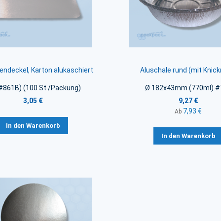
endeckel, Karton alukaschiert
Aluschale rund (mit Knick
 #861B) (100 St./Packung)
Ø 182x43mm (770ml) #
3,05 €
9,27 €
7,93 €
Ab
In den Warenkorb
In den Warenkorb