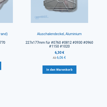
rand)
Aluschalendeckel, Aluminium
770
227x177mm für #0760 #0812 #0930 #0960
#1150 #1020
6,30 €
6,06 €
Ab
In den Warenkorb