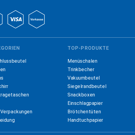
EGORIEN
TOP-PRODUKTE
hlussbeutel
Menüschalen
hen
Trinkbecher
ns
Vakuumbeutel
hirr
Siegelrandbeutel
ragetaschen
Snackboxen
Einschlagpapier
 Verpackungen
Brötchentüten
eidung
Handtuchpapier