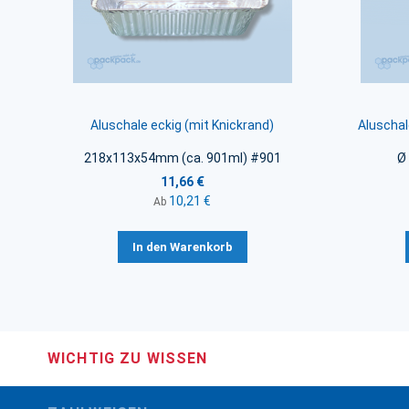
Aluschale eckig (mit Knickrand)
Aluschal
218x113x54mm (ca. 901ml) #901
Ø
11,66 €
10,21 €
Ab
In den Warenkorb
WICHTIG ZU WISSEN