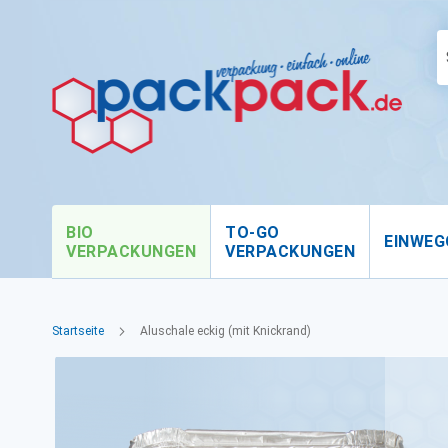
BIO
TO-GO
EINWEG
VERPACKUNGEN
VERPACKUNGEN
Startseite
Aluschale eckig (mit Knickrand)
Zum
Ende
der
Bildgalerie
springen