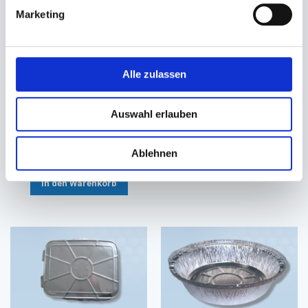
Marketing
Aluschale eckig (mit
Aluschalendeckel, Karton
Alle zulassen
Knickrand)
alukaschiert
222x157x38mm (ca. 861ml)
(für #861B) (100 St./Packung)
Auswahl erlauben
#861
3,05 €
13,23 €
10,43 €
Ab
Ablehnen
In den Warenkorb
In den Warenkorb