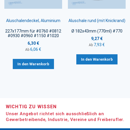
Aluschalendeckel, Aluminium
Aluschale rund (mit Knickrand)
227x177mm für #0760 #0812
Ø 182x43mm (770ml) #770
#0930 #0960 #1150 #1020
9,27 €
6,30 €
7,93 €
Ab
6,06 €
Ab
In den Warenkorb
In den Warenkorb
WICHTIG ZU WISSEN
Unser Angebot richtet sich ausschließlich an
Gewerbetreibende, Industrie, Vereine und Freiberufler.