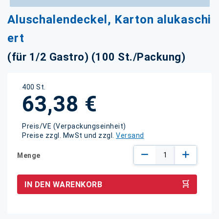
Zum
Aluschalendeckel, Karton alukaschi
Anfang
der
ert
Bildgalerie
springen
(für 1/2 Gastro) (100 St./Packung)
400 St.
63,38 €
Preis/VE (Verpackungseinheit)
Preise zzgl. MwSt und zzgl.
Versand
Menge
IN DEN WARENKORB