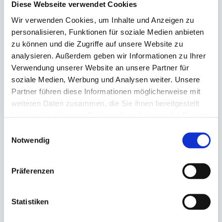
Gastroaluschale eckig
Gastroaluschale eckig
Diese Webseite verwendet Cookies
Wir verwenden Cookies, um Inhalte und Anzeigen zu
315x254x60mm (3500ml)
323x262x38mm (2450ml)
personalisieren, Funktionen für soziale Medien anbieten
#243500 1/2 Gastro
#252450 1/2 Gastro
zu können und die Zugriffe auf unsere Website zu
Auf Lager. Sofort
Auf Lager. Sofort
analysieren. Außerdem geben wir Informationen zu Ihrer
lieferbar.
lieferbar.
Verwendung unserer Website an unsere Partner für
300 St.
50 St.
soziale Medien, Werbung und Analysen weiter. Unsere
229,44 €
25,60 €
Partner führen diese Informationen möglicherweise mit
In den Warenkorb
In den 
weiteren Daten zusammen, die Sie ihnen bereitgestellt
haben oder die sie im Rahmen Ihrer Nutzung der Dienste
gesammelt haben.
Einwilligungsauswahl
Notwendig
Sie könnten auch an folgenden Artikeln
interessiert sein
Präferenzen
Statistiken