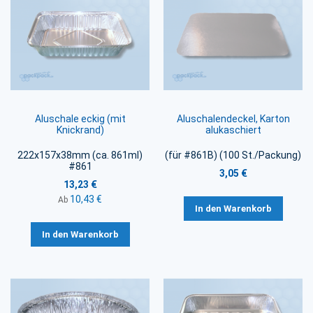
Aluschale eckig (mit
Aluschalendeckel, Karton
Knickrand)
alukaschiert
222x157x38mm (ca. 861ml)
(für #861B) (100 St./Packung)
#861
3,05 €
13,23 €
10,43 €
Ab
In den Warenkorb
In den Warenkorb