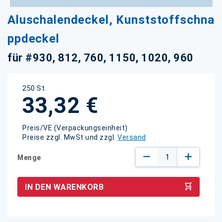
Zum
Aluschalendeckel, Kunststoffschna
Anfang
der
ppdeckel
Bildgalerie
springen
für #930, 812, 760, 1150, 1020, 960
250 St.
33,32 €
Preis/VE (Verpackungseinheit)
Preise zzgl. MwSt und zzgl.
Versand
Menge
IN DEN WARENKORB