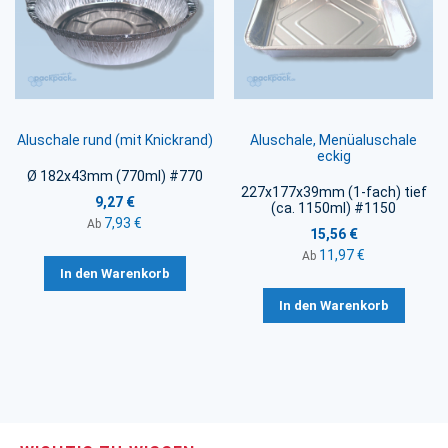
Aluschale rund (mit Knickrand)
Aluschale, Menüaluschale
eckig
Ø 182x43mm (770ml) #770
227x177x39mm (1-fach) tief
9,27 €
(ca. 1150ml) #1150
7,93 €
Ab
15,56 €
11,97 €
Ab
In den Warenkorb
In den Warenkorb