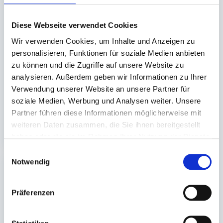
Aluschale,
Aluschale,
Menüaluschale eckig
Menüaluschale eckig
Diese Webseite verwendet Cookies
Wir verwenden Cookies, um Inhalte und Anzeigen zu
227x177x39mm (3-fach)
227x177x30mm (3-fach)
personalisieren, Funktionen für soziale Medien anbieten
tief (ca.480+280+200ml)
(ca. 380+220+148ml)
zu können und die Zugriffe auf unsere Website zu
#960
#760
analysieren. Außerdem geben wir Informationen zu Ihrer
Auf Lager. Sofort
Auf Lager. Sofort
Verwendung unserer Website an unsere Partner für
lieferbar.
lieferbar.
soziale Medien, Werbung und Analysen weiter. Unsere
100 St.
100 St.
Partner führen diese Informationen möglicherweise mit
17,48 €
14,44 €
weiteren Daten zusammen, die Sie ihnen bereitgestellt
In den Warenkorb
In den 
haben oder die sie im Rahmen Ihrer Nutzung der Dienste
gesammelt haben.
Einwilligungsauswahl
Notwendig
Präferenzen