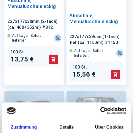
Aluschale,
Menüaluschale eckig
Aluschale,
Menüaluschale eckig
227x177x30mm (2-fach)
(ca. 460+352ml) #812
Auf Lager. Sofort
227x177x39mm (1-fach)
lieferbar.
tief (ca. 1150ml) #1150
Auf Lager. Sofort
100 St.
lieferbar.
13,75 €
In den Warenkorb
100 St.
15,56 €
In den 
Zustimmung
Details
Über Cookies