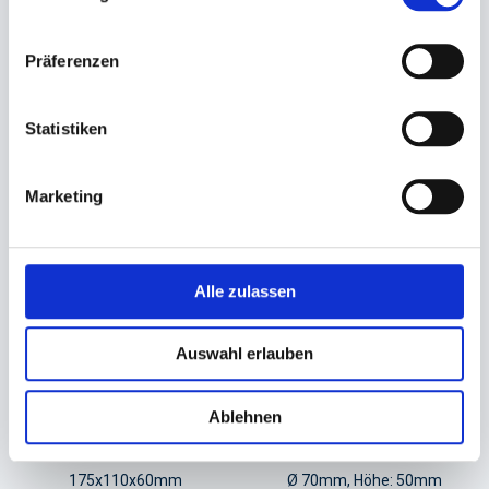
Backform, Gebäckkapseln
Backform, Holzbackform
weiß
rechteckig 'Archiduc'
Präferenzen
Ø 25mm Höhe: 18mm
240x115x70mm
4,95 €
65,63 €
Statistiken
In den Warenkorb
In den Warenkorb
Marketing
Alle zulassen
Auswahl erlauben
Ablehnen
Backform, Holzbackform
Backform, Papier- (Einweg)
rechteckig 'Duc'
rund braun 'Panettone'
175x110x60mm
Ø 70mm, Höhe: 50mm