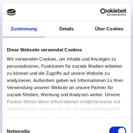
Zustimmung
Details
Über Cookies
Angaben zur Informationspflichten der GPSR
Produktsicherheitsverordnung:
packpack.de GmbH, Am
Bullhamm 24-26, D-26441 Jever, info@packpack.de
Diese Webseite verwendet Cookies
Wir verwenden Cookies, um Inhalte und Anzeigen zu
Sie könnten auch an folgenden Artikeln
interessiert sein
personalisieren, Funktionen für soziale Medien anbieten
zu können und die Zugriffe auf unsere Website zu
analysieren. Außerdem geben wir Informationen zu Ihrer
Verwendung unserer Website an unsere Partner für
soziale Medien, Werbung und Analysen weiter. Unsere
Partner führen diese Informationen möglicherweise mit
weiteren Daten zusammen, die Sie ihnen bereitgestellt
haben oder die sie im Rahmen Ihrer Nutzung der Dienste
gesammelt haben.
Einwilligungsauswahl
Notwendig