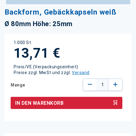
Zum
Backform, Gebäckkapseln weiß
Anfang
der
Ø 80mm Höhe: 25mm
Bildgalerie
springen
1.000 St.
13,71 €
Preis/VE (Verpackungseinheit)
Preise zzgl. MwSt und zzgl.
Versand
Menge
IN DEN WARENKORB