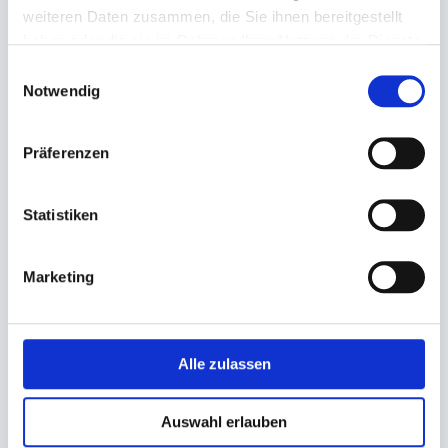
weiteren Daten zusammen, die Sie ihnen bereitgestellt
haben oder die sie im Rahmen Ihrer Nutzung der Dienste
gesammelt haben.
Einwilligungsauswahl
Notwendig
Präferenzen
Einschlag, weiß Cell 40g
Einschlag, Pergament-Ersatz
Einschlagpapier
Statistiken
50cm Rolle
1/4 Bogen (ca. 37,5x50cm)
18,80 €
37,38 €
Marketing
35,63 €
Ab
In den Warenkorb
In den Warenkorb
Alle zulassen
Auswahl erlauben