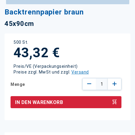
Zum
Backtrennpapier braun
Anfang
der
45x90cm
Bildgalerie
springen
500 St.
43,32 €
Preis/VE (Verpackungseinheit)
Preise zzgl. MwSt und zzgl.
Versand
Menge
IN DEN WARENKORB