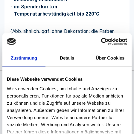
- im Spenderkarton
- Temperaturbeständigkeit bis 220°C
(Abb. ähnlich, ggf. ohne Dekoration; die Farben
können auf dem Bildschirm anders erscheinen als
das Produkt selber)
Zustimmung
Details
Über Cookies
Diese Webseite verwendet Cookies
Wir verwenden Cookies, um Inhalte und Anzeigen zu
Angaben zur Informationspflichten der GPSR
Produktsicherheitsverordnung:
packpack.de GmbH, Am
personalisieren, Funktionen für soziale Medien anbieten
Bullhamm 24-26, D-26441 Jever, info@packpack.de
zu können und die Zugriffe auf unsere Website zu
analysieren. Außerdem geben wir Informationen zu Ihrer
Sie könnten auch an folgenden Artikeln
Verwendung unserer Website an unsere Partner für
interessiert sein
soziale Medien, Werbung und Analysen weiter. Unsere
Partner führen diese Informationen möglicherweise mit