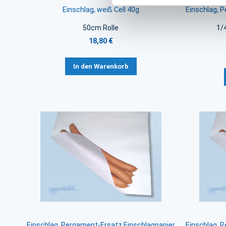
Einschlag, weiß Cell 40g
Einschlag, 
50cm Rolle
1/
18,80 €
In den Warenkorb
Einschlag, Pergament-Ersatz Einschlagpapier
Einschlag, 