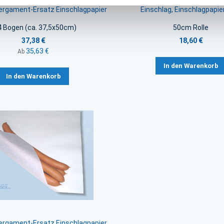
Pergament-Ersatz Einschlagpapier
Einschlag, Einschlagpapie
4 Bogen (ca. 37,5x50cm)
50cm Rolle
37,38 €
18,60 €
35,63 €
Ab
In den Warenkorb
In den Warenkorb
Pergament-Ersatz Einschlagpapier