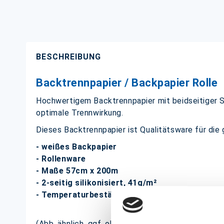
BESCHREIBUNG
Backtrennpapier / Backpapier Rolle
Hochwertigem Backtrennpapier mit beidseitiger Si
optimale Trennwirkung.
Dieses Backtrennpapier ist Qualitätsware für die
- weißes Backpapier
- Rollenware
- Maße 57cm x 200m
- 2-seitig silikonisiert, 41g/m²
- Temperaturbeständigkeit bis 220°C
(Abb. ähnlich, ggf. ohne Dekoration; die Farben k