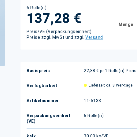
6 Rolle(n)
137,28 €
Menge
Preis/VE (Verpackungseinheit)
Preise zzgl. MwSt und zzgl.
Versand
Weitere
Basispreis
22,88 € je 1 Rolle(n)
Preis
Informationen
Verfügbarkeit
Lieferzeit ca. 8 Werktage
Artikelnummer
11-5133
Verpackungseinheit
6 Rolle(n)
(VE)
kalk.
30,00 kg/VE