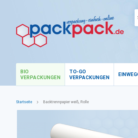
BIO
TO-GO
EINWEG
VERPACKUNGEN
VERPACKUNGEN
Startseite
Backtrennpapier weiß, Rolle
Zum
Ende
der
Bildgalerie
springen