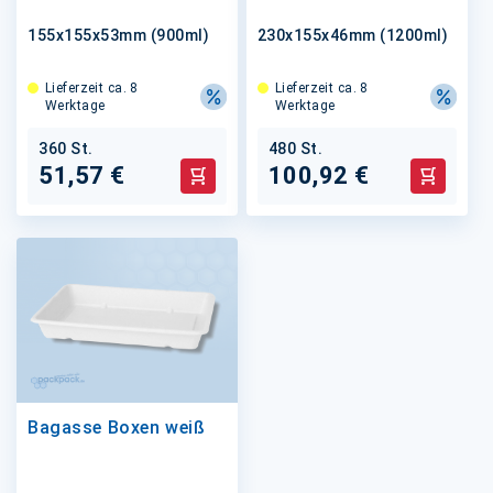
155x155x53mm (900ml)
230x155x46mm (1200ml)
Lieferzeit ca. 8
Lieferzeit ca. 8
Werktage
Werktage
360 St.
480 St.
51,57 €
100,92 €
In den Warenkorb
In den 
Bagasse Boxen weiß