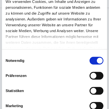
Wir verwenden Cookies, um Inhalte und Anzeigen zu
personalisieren, Funktionen für soziale Medien anbieten
zu können und die Zugriffe auf unsere Website zu
analysieren. Außerdem geben wir Informationen zu Ihrer
Angaben zur Informationspflichten der GPSR
Verwendung unserer Website an unsere Partner für
Produktsicherheitsverordnung:
packpack.de GmbH, Am
soziale Medien, Werbung und Analysen weiter. Unsere
Bullhamm 24-26, D-26441 Jever, info@packpack.de
Partner führen diese Informationen möglicherweise mit
weiteren Daten zusammen, die Sie ihnen bereitgestellt
Unsere Empfehlungen
haben oder die sie im Rahmen Ihrer Nutzung der Dienste
gesammelt haben.
Einwilligungsauswahl
Notwendig
Präferenzen
Statistiken
Bagasse Boxen weiß
Deckel rPET
transparent
Marketing