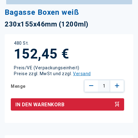
Zum
Bagasse Boxen weiß
Anfang
der
230x155x46mm (1200ml)
Bildgalerie
springen
480 St.
152,45 €
Preis/VE (Verpackungseinheit)
Preise zzgl. MwSt und zzgl.
Versand
Menge
IN DEN WARENKORB