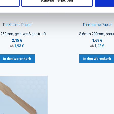
Auswahl erlauben
Trinkhalme Papier
Trinkhalme Papier
250mm, gelb-weiß gestreift
Ø 6mm 200mm, brau
2,15 €
1,69 €
1,93 €
1,42 €
Ab
Ab
In den Warenkorb
In den Warenkorb