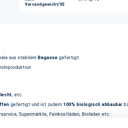
Versandgewicht/VE
hale aus stabilem
Bagasse
gefertigt.
rohrproduktion
elecht
, etc.
ffen
gefertigt und ist zudem
100% biologisch abbauba
r b
service, Supermärkte, Feinkostläden, Bioläden etc.
mmes, Nudelgerichte, Sushi, Fingerfood etc.