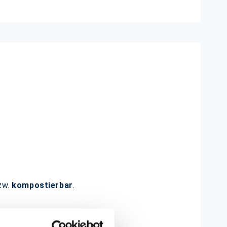
zw.
kompostierbar
.