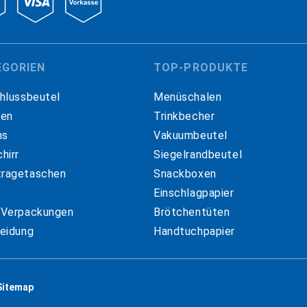
EGORIEN
TOP-PRODUKTE
hlussbeutel
Menüschalen
hen
Trinkbecher
ns
Vakuumbeutel
hirr
Siegelrandbeutel
ragetaschen
Snackboxen
Einschlagpapier
 Verpackungen
Brötchentüten
eidung
Handtuchpapier
Sitemap