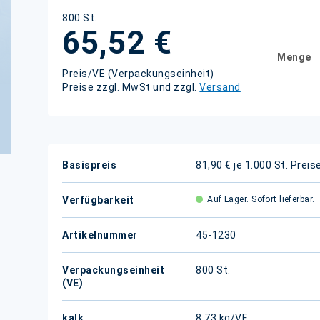
800 St.
65,52 €
Menge
Preis/VE (Verpackungseinheit)
Preise zzgl. MwSt und zzgl.
Versand
Weitere
Basispreis
81,90 € je 1.000 St.
Preis
Informationen
Verfügbarkeit
Auf Lager. Sofort lieferbar.
Artikelnummer
45-1230
Verpackungseinheit
800 St.
(VE)
kalk.
8,73 kg/VE