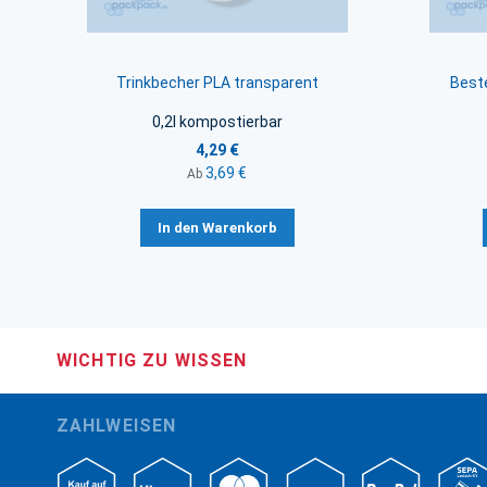
Trinkbecher PLA transparent
Best
0,2l kompostierbar
4,29 €
3,69 €
Ab
In den Warenkorb
WICHTIG ZU WISSEN
ZAHLWEISEN