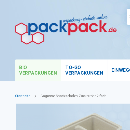
BIO
TO-GO
EINWEG
VERPACKUNGEN
VERPACKUNGEN
Startseite
Bagasse Snackschalen Zuckerrohr 2-fach
Zum
Ende
der
Bildgalerie
springen