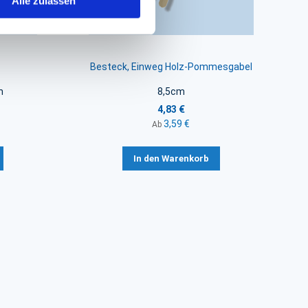
Alle zulassen
Besteck, Einweg Holz-Pommesgabel
n
8,5cm
4,83 €
3,59 €
Ab
In den Warenkorb