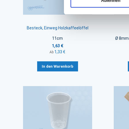
Ablehnen
Besteck, Einweg Holzkaffeelöffel
11cm
Ø 8mm 
1,63 €
1,33 €
Ab
In den Warenkorb