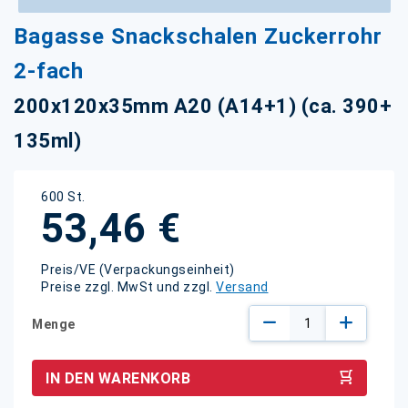
Zum
Bagasse Snackschalen Zuckerrohr
Anfang
der
2-fach
Bildgalerie
springen
200x120x35mm A20 (A14+1) (ca. 390+
135ml)
600 St.
53,46 €
Preis/VE (Verpackungseinheit)
Preise zzgl. MwSt und zzgl.
Versand
Menge
IN DEN WARENKORB