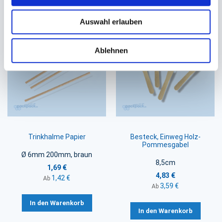
In den Warenkorb
In den Warenkorb
Auswahl erlauben
Ablehnen
Trinkhalme Papier
Besteck, Einweg Holz-
Pommesgabel
Ø 6mm 200mm, braun
8,5cm
1,69 €
4,83 €
1,42 €
Ab
3,59 €
Ab
In den Warenkorb
In den Warenkorb