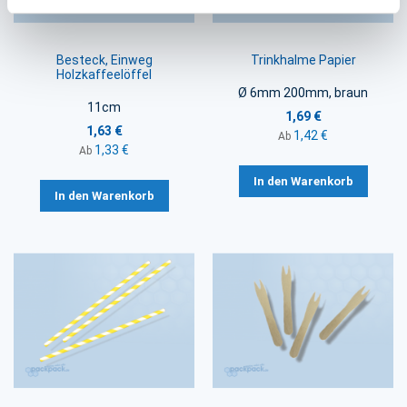
Besteck, Einweg
Trinkhalme Papier
Holzkaffeelöffel
Ø 6mm 200mm, braun
11cm
1,69 €
1,63 €
1,42 €
Ab
1,33 €
Ab
In den Warenkorb
In den Warenkorb