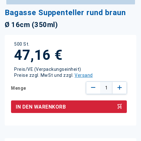
Zum
Bagasse Suppenteller rund braun
Anfang
der
Ø 16cm (350ml)
Bildgalerie
springen
500 St.
47,16 €
Preis/VE (Verpackungseinheit)
Preise zzgl. MwSt und zzgl.
Versand
Menge
IN DEN WARENKORB