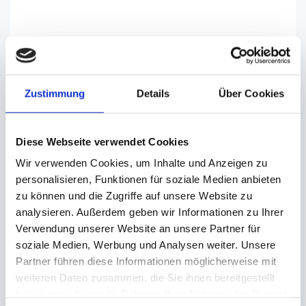
Anwendungsbereich: Gastronomie, Catering,
Lieferservice, Supermärkte, Feinkostläden,
Bioläden etc.
Zustimmung
Details
Über Cookies
Besonders geeignet für warme Suppengericht
Diese Webseite verwendet Cookies
wie zum Beispiel:
Wir verwenden Cookies, um Inhalte und Anzeigen zu
personalisieren, Funktionen für soziale Medien anbieten
Eintöpfe, Boullon, Brühe etc.
zu können und die Zugriffe auf unsere Website zu
analysieren. Außerdem geben wir Informationen zu Ihrer
Verwendung unserer Website an unsere Partner für
Viele weitere Größen lieferbar.
soziale Medien, Werbung und Analysen weiter. Unsere
Partner führen diese Informationen möglicherweise mit
weiteren Daten zusammen, die Sie ihnen bereitgestellt
haben oder die sie im Rahmen Ihrer Nutzung der Dienste