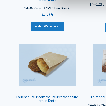
14+6x28cm 
14+8x28cm #422 'ohne Druck'
20,09 €
In den Warenkorb
Faltenbeutel Bäckerbeutel Brötchentüte
Faltenbeu
braun Kraft
16+5,5x42cm