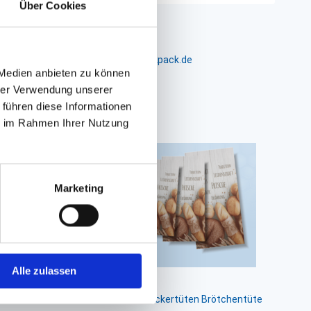
Über Cookies
m 24-26, D-26441 Jever, info@packpack.de
 Medien anbieten zu können
hrer Verwendung unserer
 führen diese Informationen
ie im Rahmen Ihrer Nutzung
Marketing
Alle zulassen
ötchentüte
Faltenbeutel, Bäckertüten Brötchentüte