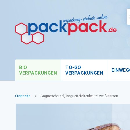
BIO
TO-GO
EINWEG
VERPACKUNGEN
VERPACKUNGEN
Startseite
Baguettebeutel, Baguettefaltenbeutel weiß Natron
Zum
Ende
der
Bildgalerie
springen