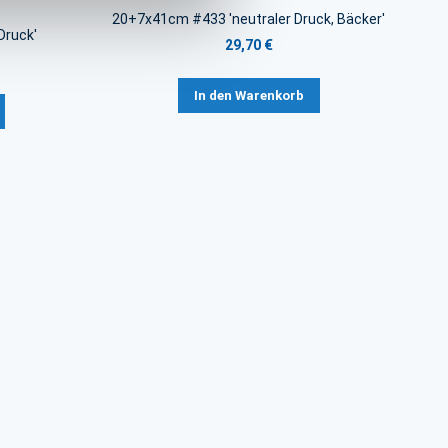
20+7x41cm #433 'neutraler Druck, Bäcker'
Druck'
29,70 €
In den Warenkorb