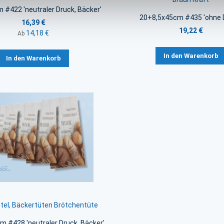
#422 'neutraler Druck, Bäcker'
20+8,5x45cm #435 'ohne 
16,39 €
19,22 €
14,18 €
Ab
In den Warenkorb
In den Warenkorb
tel, Bäckertüten Brötchentüte
 #428 'neutraler Druck, Bäcker'