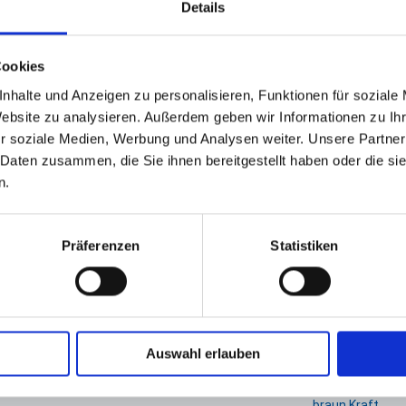
Details
Cookies
GPSR Produktsicherheitsverordnung:
packpack.de GmbH, Am Bullham
nhalte und Anzeigen zu personalisieren, Funktionen für soziale
Website zu analysieren. Außerdem geben wir Informationen zu I
r soziale Medien, Werbung und Analysen weiter. Unsere Partner
iert sein
 Daten zusammen, die Sie ihnen bereitgestellt haben oder die s
n.
Präferenzen
Statistiken
Auswahl erlauben
tel, Bäckertüten Brötchentüte
Faltenbeutel Bäckerbeutel Br
braun Kraft