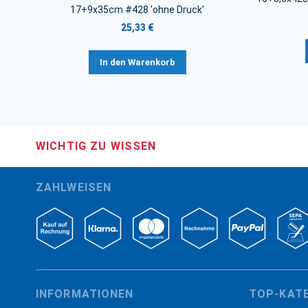
17+9x35cm #428 'ohne Druck'
25,33 €
In den Warenkorb
WICHTIG ZU WISSEN
ZAHLWEISEN
INFORMATIONEN
TOP-KAT