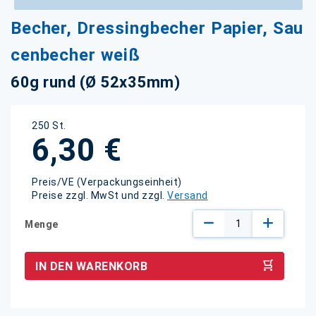
Zum
Becher, Dressingbecher Papier, Sau
Anfang
der
cenbecher weiß
Bildgalerie
springen
60g rund (Ø 52x35mm)
250 St.
6,30 €
Preis/VE (Verpackungseinheit)
Preise zzgl. MwSt und zzgl.
Versand
Menge
IN DEN WARENKORB