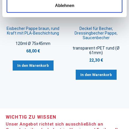
Ablehnen
Eisbecher Pappe braun, rund
Deckel für Becher,
Kraft mit PLA-Beschichtung
Dressingbecher Pappe,
Saucenbecher
120ml Ø 75x45mm
transparent rPET rund (Ø
68,00 €
61mm)
22,30 €
In den Warenkorb
In den Warenkorb
WICHTIG ZU WISSEN
Unser Angebot richtet sich ausschließlich an