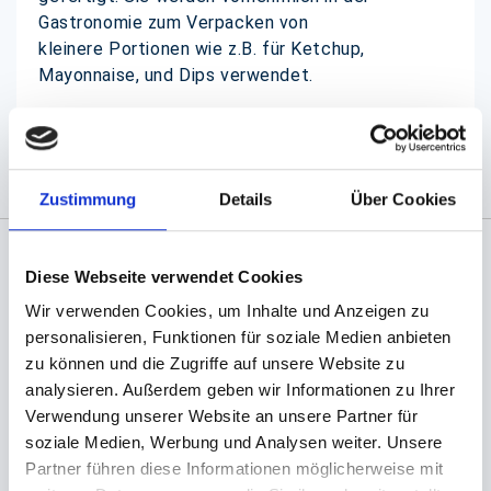
Gastronomie zum Verpacken von
kleinere Portionen wie z.B. für Ketchup,
Mayonnaise, und Dips verwendet.
(Abb. evtl. ähnlich, ggf. ohne Dekoration)
Zustimmung
Details
Über Cookies
Diese Webseite verwendet Cookies
Angaben zur Informationspflichten der GPSR
Produktsicherheitsverordnung:
packpack.de GmbH, Am
Wir verwenden Cookies, um Inhalte und Anzeigen zu
Bullhamm 24-26, D-26441 Jever, info@packpack.de
personalisieren, Funktionen für soziale Medien anbieten
zu können und die Zugriffe auf unsere Website zu
Sie könnten auch an folgenden Artikeln
analysieren. Außerdem geben wir Informationen zu Ihrer
interessiert sein
Verwendung unserer Website an unsere Partner für
soziale Medien, Werbung und Analysen weiter. Unsere
Partner führen diese Informationen möglicherweise mit