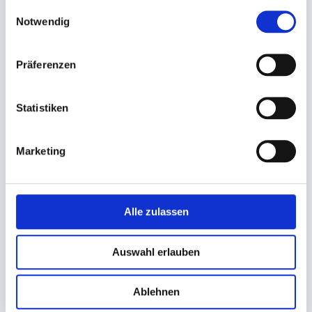
gesammelt haben.
Einwilligungsauswahl
Notwendig
Besteck, Einweg
Trinkhalme Papier
Holzkaffeelöffel
Präferenzen
Ø 8mm 250mm, gelb-weiß
11cm
gestreift
1,63 €
2,15 €
Statistiken
1,33 €
1,93 €
Ab
Ab
In den Warenkorb
In den Warenkorb
Marketing
Alle zulassen
Auswahl erlauben
Ablehnen