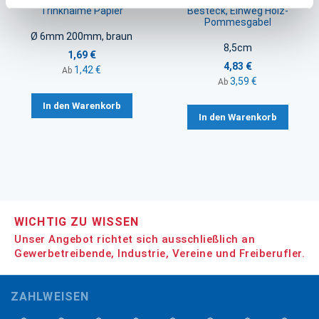
Trinkhalme Papier
Besteck, Einweg Holz-
Pommesgabel
Ø 6mm 200mm, braun
8,5cm
1,69 €
4,83 €
1,42 €
Ab
3,59 €
Ab
In den Warenkorb
In den Warenkorb
WICHTIG ZU WISSEN
Unser Angebot richtet sich ausschließlich an
Gewerbetreibende, Industrie, Vereine und Freiberufler.
ZAHLWEISEN