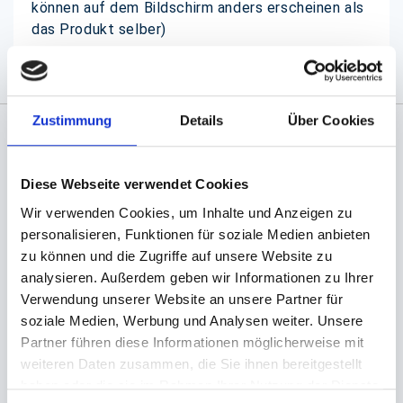
können auf dem Bildschirm anders erscheinen als
das Produkt selber)
Zustimmung
Details
Über Cookies
Angaben zur Informationspflichten der GPSR
Produktsicherheitsverordnung:
packpack.de GmbH, Am
Diese Webseite verwendet Cookies
Bullhamm 24-26, D-26441 Jever, info@packpack.de
Wir verwenden Cookies, um Inhalte und Anzeigen zu
Sie könnten auch an folgenden Artikeln
personalisieren, Funktionen für soziale Medien anbieten
interessiert sein
zu können und die Zugriffe auf unsere Website zu
analysieren. Außerdem geben wir Informationen zu Ihrer
Verwendung unserer Website an unsere Partner für
soziale Medien, Werbung und Analysen weiter. Unsere
Partner führen diese Informationen möglicherweise mit
weiteren Daten zusammen, die Sie ihnen bereitgestellt
haben oder die sie im Rahmen Ihrer Nutzung der Dienste