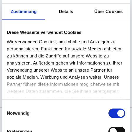
BESCHREIBUNG
Zustimmung
Details
Über Cookies
Schaschlikspieße aus Bambus
Diese Webseite verwendet Cookies
Schaschlikspieße aus robustem Bambus mit einer
Länge von 15cm.
Wir verwenden Cookies, um Inhalte und Anzeigen zu
personalisieren, Funktionen für soziale Medien anbieten
- Material: Bambus
zu können und die Zugriffe auf unsere Website zu
- Länge: 15cm
analysieren. Außerdem geben wir Informationen zu Ihrer
- Durchmesser: 3 mm
Verwendung unserer Website an unsere Partner für
soziale Medien, Werbung und Analysen weiter. Unsere
(Abb. evtl. ähnlich, ggf. ohne Dekoration)
Partner führen diese Informationen möglicherweise mit
weiteren Daten zusammen, die Sie ihnen bereitgestellt
haben oder die sie im Rahmen Ihrer Nutzung der Dienste
gesammelt haben.
Einwilligungsauswahl
Notwendig
Angaben zur Informationspflichten der GPSR
Produktsicherheitsverordnung:
packpack.de GmbH, Am
Präferenzen