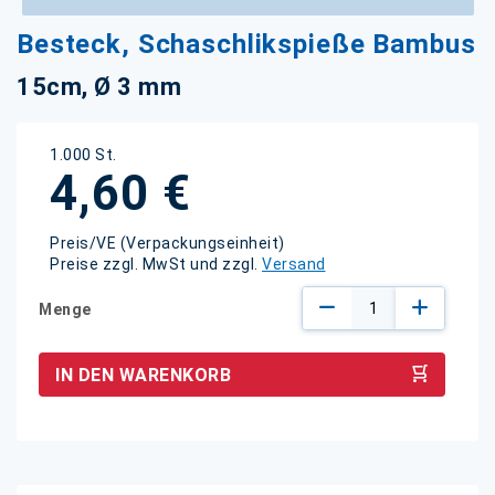
Zum
Besteck, Schaschlikspieße Bambus
Anfang
der
15cm, Ø 3 mm
Bildgalerie
springen
1.000 St.
4,60 €
Preis/VE (Verpackungseinheit)
Preise zzgl. MwSt und zzgl.
Versand
Menge
IN DEN WARENKORB