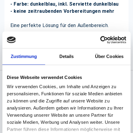
- Farbe: dunkelblau, inkl. Serviette dunkelblau
- keine zeitraubenden Vorbereitungen mehr
Eine perfekte Lösung für den Außenbereich.
(Abb. evtl. ähnlich, ggf. ohne Dekoration)
Zustimmung
Details
Über Cookies
Diese Webseite verwendet Cookies
Wir verwenden Cookies, um Inhalte und Anzeigen zu
Angaben zur Informationspflichten der GPSR
personalisieren, Funktionen für soziale Medien anbieten
Produktsicherheitsverordnung:
packpack.de GmbH, Am
Bullhamm 24-26, D-26441 Jever, info@packpack.de
zu können und die Zugriffe auf unsere Website zu
analysieren. Außerdem geben wir Informationen zu Ihrer
Sie könnten auch an folgenden Artikeln
Verwendung unserer Website an unsere Partner für
interessiert sein
soziale Medien, Werbung und Analysen weiter. Unsere
Partner führen diese Informationen möglicherweise mit