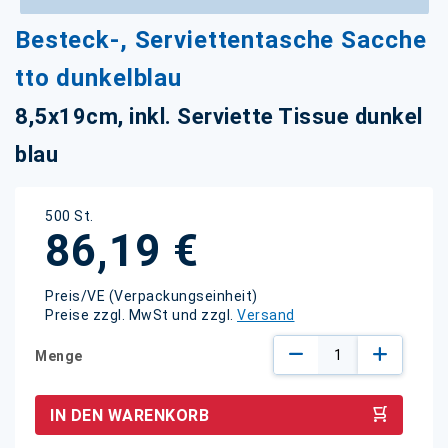
Zum
Besteck-, Serviettentasche Sacche
Anfang
der
tto dunkelblau
Bildgalerie
springen
8,5x19cm, inkl. Serviette Tissue dunkel
blau
500 St.
86,19 €
Preis/VE (Verpackungseinheit)
Preise zzgl. MwSt und zzgl.
Versand
Menge
IN DEN WARENKORB