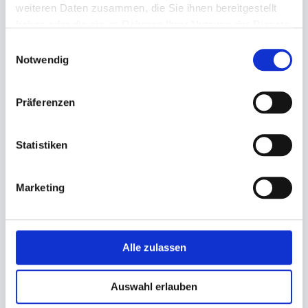
weiteren Daten zusammen, die Sie ihnen bereitgestellt
haben oder die sie im Rahmen Ihrer Nutzung der Dienste
gesammelt haben.
Einwilligungsauswahl
Notwendig
Präferenzen
Besteck-, Serviettentasche
Besteck-, Serviettentasche
Papier Pochette
Papier Pochette
Statistiken
8,5x20cm, bordeaux/ weiße
8,5x20cm, blau/ weiße
Serviette
Serviette
Marketing
44,74 €
44,74 €
In den Warenkorb
In den Warenkorb
Alle zulassen
Auswahl erlauben