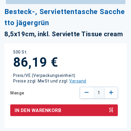
Zum
Besteck-, Serviettentasche Sacche
Anfang
der
tto jägergrün
Bildgalerie
springen
8,5x19cm, inkl. Serviette Tissue cream
500 St.
86,19 €
Preis/VE (Verpackungseinheit)
Preise zzgl. MwSt und zzgl.
Versand
Menge
IN DEN WARENKORB