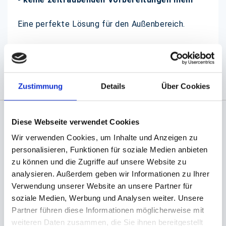
Eine perfekte Lösung für den Außenbereich.
(Abb. evtl. ähnlich, ggf. ohne Dekoration)
Zustimmung
Details
Über Cookies
Diese Webseite verwendet Cookies
Angaben zur Informationspflichten der GPSR
Wir verwenden Cookies, um Inhalte und Anzeigen zu
Produktsicherheitsverordnung:
packpack.de GmbH, Am
personalisieren, Funktionen für soziale Medien anbieten
Bullhamm 24-26, D-26441 Jever, info@packpack.de
zu können und die Zugriffe auf unsere Website zu
Sie könnten auch an folgenden Artikeln
analysieren. Außerdem geben wir Informationen zu Ihrer
interessiert sein
Verwendung unserer Website an unsere Partner für
soziale Medien, Werbung und Analysen weiter. Unsere
Partner führen diese Informationen möglicherweise mit
weiteren Daten zusammen, die Sie ihnen bereitgestellt