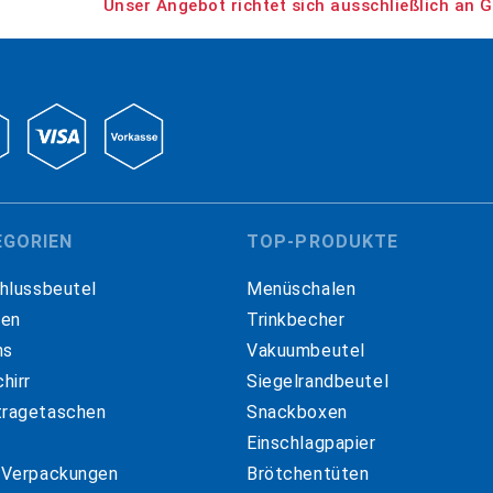
Unser Angebot richtet sich ausschließlich an G
EGORIEN
TOP-PRODUKTE
hlussbeutel
Menüschalen
hen
Trinkbecher
ns
Vakuumbeutel
hirr
Siegelrandbeutel
ragetaschen
Snackboxen
Einschlagpapier
 Verpackungen
Brötchentüten