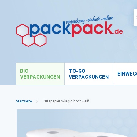
BIO
TO-GO
EINWEG
VERPACKUNGEN
VERPACKUNGEN
Startseite
Putzpapier 2-lagig hochweiß
Zum
Ende
der
Bildgalerie
springen