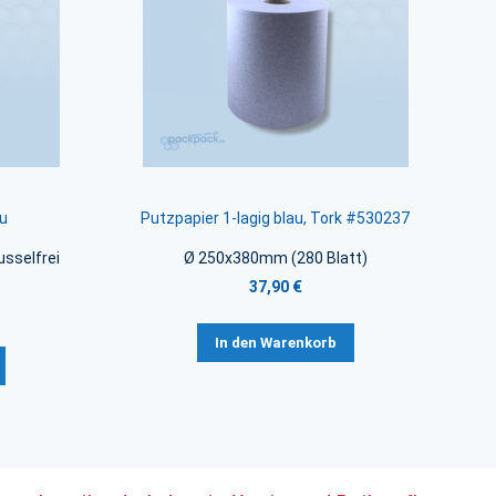
au
Putzpapier 1-lagig blau, Tork #530237
sselfrei
Ø 250x380mm (280 Blatt)
37,90 €
In den Warenkorb