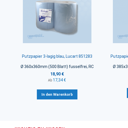
Putzpapier 3-lagig blau, Lucart 851283
Putzpapie
Ø 360x360mm (500 Blatt) fusselfrei, RC
Ø 385x3
18,90 €
17,34 €
Ab
In den Warenkorb