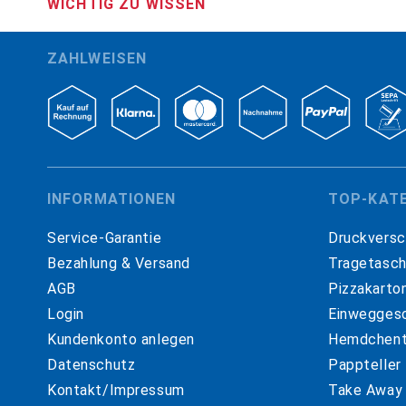
WICHTIG ZU WISSEN
ZAHLWEISEN
INFORMATIONEN
TOP-KAT
Service-Garantie
Druckversc
Bezahlung & Versand
Tragetasc
AGB
Pizzakarto
Login
Einweggesc
Kundenkonto anlegen
Hemdchent
Datenschutz
Pappteller
Kontakt/Impressum
Take Away