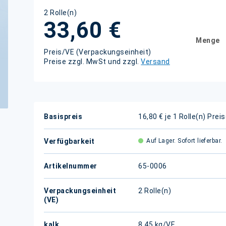
2 Rolle(n)
33,60 €
Menge
Preis/VE (Verpackungseinheit)
Preise zzgl. MwSt und zzgl.
Versand
Weitere
Basispreis
16,80 € je 1 Rolle(n)
Preis
Informationen
Verfügbarkeit
Auf Lager. Sofort lieferbar.
Artikelnummer
65-0006
Verpackungseinheit
2 Rolle(n)
(VE)
kalk.
8,45 kg/VE