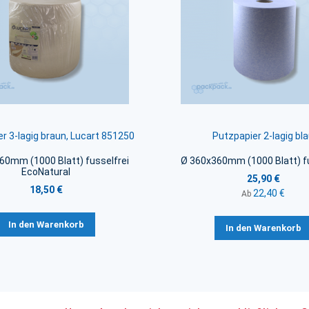
r 3-lagig braun, Lucart 851250
Putzpapier 2-lagig bl
60mm (1000 Blatt) fusselfrei
Ø 360x360mm (1000 Blatt) fu
EcoNatural
25,90 €
18,50 €
22,40 €
Ab
In den Warenkorb
In den Warenkorb