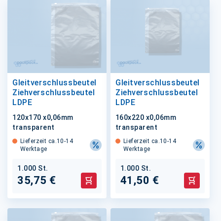
Gleitverschlussbeutel
Gleitverschlussbeutel
Ziehverschlussbeutel
Ziehverschlussbeutel
LDPE
LDPE
120x170 x0,06mm
160x220 x0,06mm
transparent
transparent
Lieferzeit ca.10-14
Lieferzeit ca.10-14
Werktage
Werktage
1.000 St.
1.000 St.
35,75 €
41,50 €
In den Warenkorb
In den 