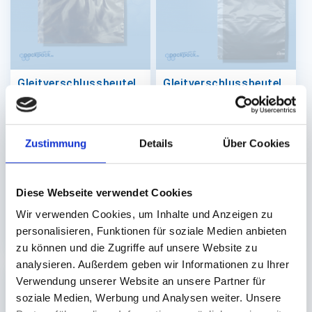
Gleitverschlussbeutel
Gleitverschlussbeutel
Ziehverschlussbeutel
Ziehverschlussbeutel
LDPE
LDPE
320x230 x0,075mm
320x440 x0,070mm
Zustimmung
Details
Über Cookies
transparent
transparent
Lieferzeit ca.10-14
Auf Lager. Sofort
Werktage
lieferbar.
Diese Webseite verwendet Cookies
1.000 St.
500 St.
Wir verwenden Cookies, um Inhalte und Anzeigen zu
68,35 €
55,90 €
In den Warenkorb
In den 
personalisieren, Funktionen für soziale Medien anbieten
zu können und die Zugriffe auf unsere Website zu
analysieren. Außerdem geben wir Informationen zu Ihrer
Verwendung unserer Website an unsere Partner für
soziale Medien, Werbung und Analysen weiter. Unsere