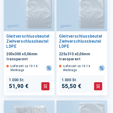
Gleitverschlussbeutel
Gleitverschlussbeutel
Ziehverschlussbeutel
Ziehverschlussbeutel
LDPE
LDPE
200x300 x0,06mm
225x310 x0,06mm
transparent
transparent
Lieferzeit ca.10-14
Lieferzeit ca.10-14
Werktage
Werktage
1.000 St.
1.000 St.
51,90 €
55,50 €
In den Warenkorb
In den 