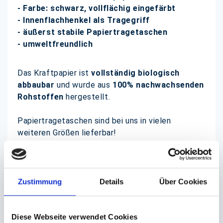
- Farbe: schwarz, vollflächig eingefärbt
- Innenflachhenkel als Tragegriff
- äußerst stabile Papiertragetaschen
- umweltfreundlich
Das Kraftpapier ist
vollständig biologisch
abbaubar
und wurde aus
100% nachwachsenden
Rohstoffen
hergestellt.
Papiertragetaschen sind bei uns in vielen
weiteren Größen lieferbar!
Ein individuelles Bedrucken mit Ihrem Firmenlogo
ist bereits ab einer Menge von ca. 5000
Stück möglich. Fragen Sie gerne nach, E-Mail
Zustimmung
Details
Über Cookies
genügt!
Diese Webseite verwendet Cookies