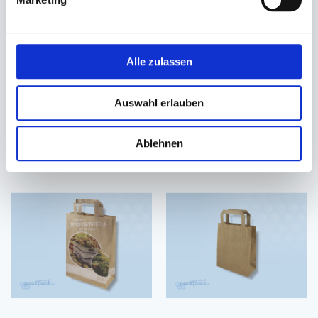
Papiertragetaschen braun
Papiertragetaschen braun
Kraft
Kraft
Alle zulassen
260+170x250mm
180+080x220mm
22,60 €
16,38 €
Auswahl erlauben
18,65 €
14,08 €
Ab
Ab
Ablehnen
In den Warenkorb
In den Warenkorb