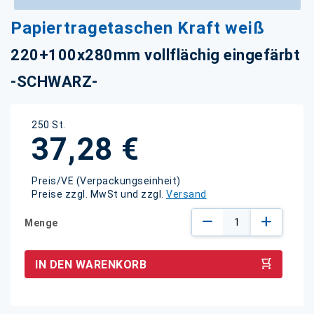
Zum
Papiertragetaschen Kraft weiß
Anfang
der
220+100x280mm vollflächig eingefärbt
Bildgalerie
springen
-SCHWARZ-
250 St.
37,28 €
Preis/VE (Verpackungseinheit)
Preise zzgl. MwSt und zzgl.
Versand
Menge
IN DEN WARENKORB