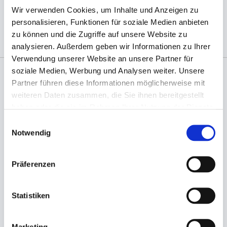
Wir verwenden Cookies, um Inhalte und Anzeigen zu
(Abb. evtl. ähnlich, ggf. ohne Dekoration)
personalisieren, Funktionen für soziale Medien anbieten
zu können und die Zugriffe auf unsere Website zu
analysieren. Außerdem geben wir Informationen zu Ihrer
Verwendung unserer Website an unsere Partner für
soziale Medien, Werbung und Analysen weiter. Unsere
Partner führen diese Informationen möglicherweise mit
Angaben zur Informationspflichten der GPSR
weiteren Daten zusammen, die Sie ihnen bereitgestellt
Produktsicherheitsverordnung:
packpack.de GmbH, Am
haben oder die sie im Rahmen Ihrer Nutzung der Dienste
Bullhamm 24-26, D-26441 Jever, info@packpack.de
gesammelt haben.
Einwilligungsauswahl
Sie könnten auch an folgenden Artikeln
Notwendig
interessiert sein
Präferenzen
Statistiken
Marketing