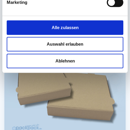
Marketing
To-Go Verpackungen
Außerhausverpackungen in verschiedene Qualitäten,
Ausführungen und Größen
Alle zulassen
Zur Kat
Auswahl erlauben
Ablehnen