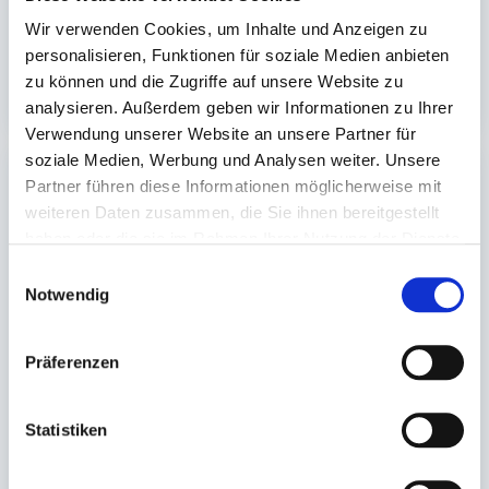
Trinkbecher, Teller, Schalen, Schüsseln, Bestecke in
Wir verwenden Cookies, um Inhalte und Anzeigen zu
verschiedene Qualitäten, Ausführungen und Größen
personalisieren, Funktionen für soziale Medien anbieten
zu können und die Zugriffe auf unsere Website zu
Zur Kat
analysieren. Außerdem geben wir Informationen zu Ihrer
Verwendung unserer Website an unsere Partner für
soziale Medien, Werbung und Analysen weiter. Unsere
Partner führen diese Informationen möglicherweise mit
weiteren Daten zusammen, die Sie ihnen bereitgestellt
haben oder die sie im Rahmen Ihrer Nutzung der Dienste
gesammelt haben.
Einwilligungsauswahl
Notwendig
Präferenzen
Statistiken