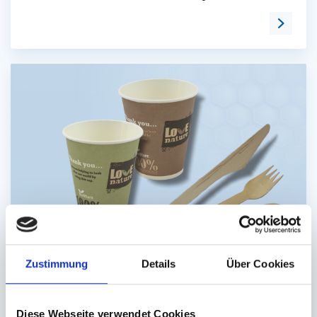
Zur Kat
Zustimmung
Details
Über Cookies
Einweggeschirr
Diese Webseite verwendet Cookies