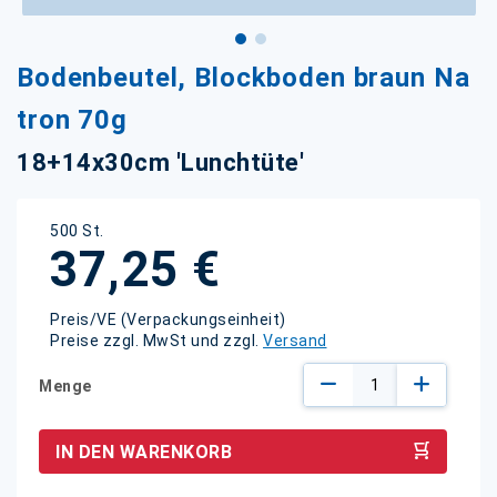
Zum
Bodenbeutel, Blockboden braun Na
Anfang
der
tron 70g
Bildgalerie
springen
18+14x30cm 'Lunchtüte'
500 St.
37,25 €
Preis/VE (Verpackungseinheit)
Preise zzgl. MwSt und zzgl.
Versand
Menge
IN DEN WARENKORB