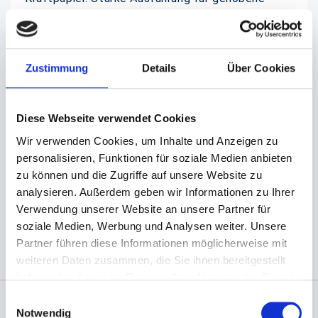
Ansprüche. Ideal für Ihre Burgerboxen.
Diese Lunchtüten sind aus umweltfreundlichen
braunen Kraftpapier hergestellt.
Zustimmung
Details
Über Cookies
(ein individuelles Bedrucken mit Ihrem Firmenlogo
ist bereits ab einer Menge von ca. 5000 St.
möglich.) Fragen Sie nach, E-Mail genügt!
Diese Webseite verwendet Cookies
Das Kraftpapier ist
vollständig biologisch
Wir verwenden Cookies, um Inhalte und Anzeigen zu
abbaubar
und wurde aus
100% nachwachsenden
personalisieren, Funktionen für soziale Medien anbieten
Rohstoffen
hergestellt.
zu können und die Zugriffe auf unsere Website zu
analysieren. Außerdem geben wir Informationen zu Ihrer
Verwendung unserer Website an unsere Partner für
(Abb. evtl. ähnlich, ggf. ohne Dekoration)
soziale Medien, Werbung und Analysen weiter. Unsere
Partner führen diese Informationen möglicherweise mit
weiteren Daten zusammen, die Sie ihnen bereitgestellt
haben oder die sie im Rahmen Ihrer Nutzung der Dienste
gesammelt haben.
Einwilligungsauswahl
Notwendig