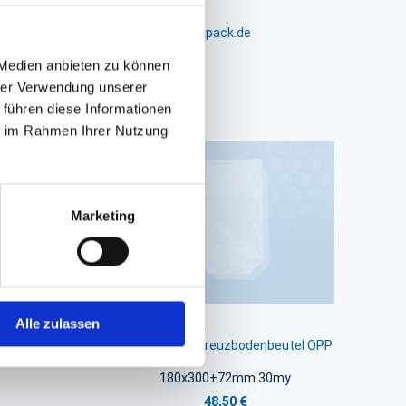
m 24-26, D-26441 Jever, info@packpack.de
 Medien anbieten zu können
hrer Verwendung unserer
 führen diese Informationen
ie im Rahmen Ihrer Nutzung
Marketing
Alle zulassen
utel OPP
Bodenbeutel, Kreuzbodenbeutel OPP
180x300+72mm 30my
48,50 €