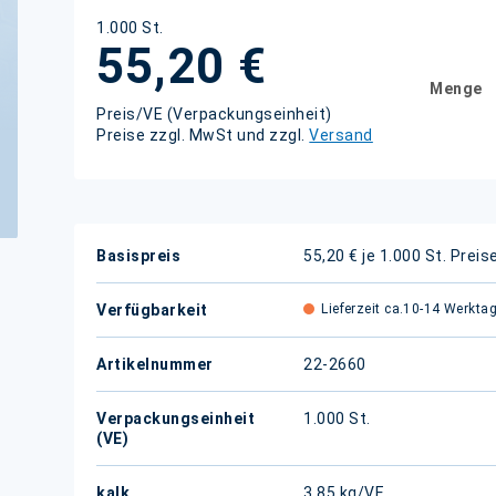
1.000 St.
55,20 €
Menge
Preis/VE (Verpackungseinheit)
Preise zzgl. MwSt und zzgl.
Versand
Weitere
Basispreis
55,20 € je 1.000 St.
Preis
Informationen
Verfügbarkeit
Lieferzeit ca.10-14 Werkta
Artikelnummer
22-2660
Verpackungseinheit
1.000 St.
(VE)
kalk.
3,85 kg/VE