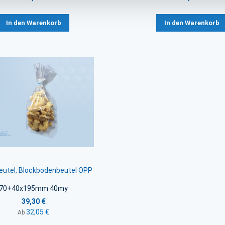
In den Warenkorb
In den Warenkorb
utel, Blockbodenbeutel OPP
70+40x195mm 40my
39,30 €
32,05 €
Ab