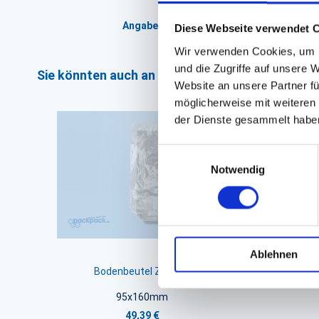
Angaben zur Informationspflichten der 
Diese Webseite verwendet 
Wir verwenden Cookies, um I
und die Zugriffe auf unsere 
Sie könnten auch an folgenden Artikeln interess
Website an unsere Partner fü
möglicherweise mit weiteren
der Dienste gesammelt habe
Einwilligungsauswahl
Notwendig
Ablehnen
Bodenbeutel Zellglas
95x160mm
49,39 €