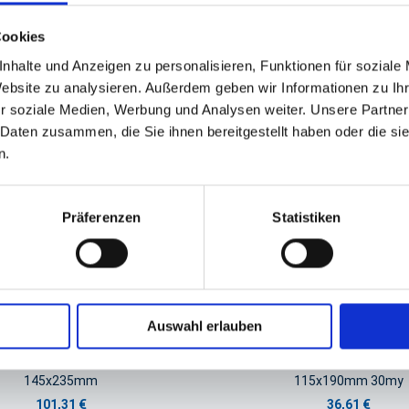
GPSR Produktsicherheitsverordnung:
packpack.de GmbH, Am Bullham
Cookies
nhalte und Anzeigen zu personalisieren, Funktionen für soziale
Website zu analysieren. Außerdem geben wir Informationen zu I
iert sein
r soziale Medien, Werbung und Analysen weiter. Unsere Partner
 Daten zusammen, die Sie ihnen bereitgestellt haben oder die s
n.
Präferenzen
Statistiken
Auswahl erlauben
Bodenbeutel Zellglas
Bodenbeutel, Kreuzbodenbe
145x235mm
115x190mm 30my
101,31 €
36,61 €