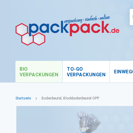
BIO
TO-GO
EINWEG
VERPACKUNGEN
VERPACKUNGEN
Startseite
Bodenbeutel, Blockbodenbeutel OPP
Zum
Ende
der
Bildgalerie
springen