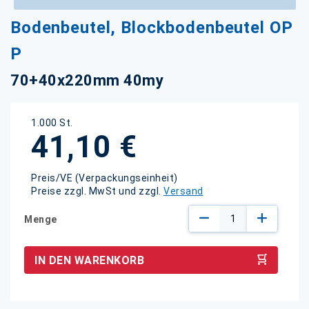
Zum
Bodenbeutel, Blockbodenbeutel OP
Anfang
der
P
Bildgalerie
springen
70+40x220mm 40my
1.000 St.
41,10 €
Preis/VE (Verpackungseinheit)
Preise zzgl. MwSt und zzgl.
Versand
Menge
IN DEN WARENKORB