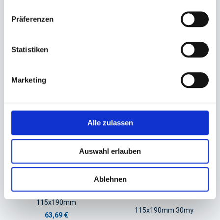
Bodenbeutel Zellglas
Bodenbeutel Zellglas
Präferenzen
145x235mm
95x160mm
101,31 €
49,39 €
Statistiken
In den Warenkorb
In den Warenkorb
Marketing
Alle zulassen
Auswahl erlauben
Ablehnen
Bodenbeutel Zellglas
Bodenbeutel,
Kreuzbodenbeutel OPP
115x190mm
115x190mm 30my
63,69 €