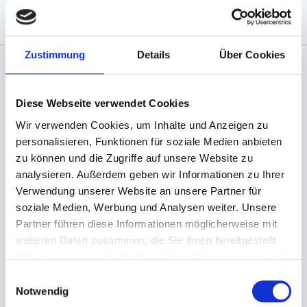
Zustimmung
Details
Über Cookies
Angaben zur Informationspflichten der GPSR
Produktsicherheitsverordnung:
packpack.de GmbH, Am
Diese Webseite verwendet Cookies
Bullhamm 24-26, D-26441 Jever, info@packpack.de
Wir verwenden Cookies, um Inhalte und Anzeigen zu
Sie könnten auch an folgenden Artikeln
personalisieren, Funktionen für soziale Medien anbieten
interessiert sein
zu können und die Zugriffe auf unsere Website zu
analysieren. Außerdem geben wir Informationen zu Ihrer
Verwendung unserer Website an unsere Partner für
soziale Medien, Werbung und Analysen weiter. Unsere
Partner führen diese Informationen möglicherweise mit
weiteren Daten zusammen, die Sie ihnen bereitgestellt
haben oder die sie im Rahmen Ihrer Nutzung der Dienste
gesammelt haben.
Einwilligungsauswahl
Notwendig