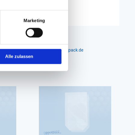
Marketing
m 24-26, D-26441 Jever, info@packpack.de
Alle zulassen