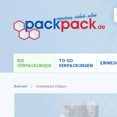
BIO
TO-GO
EINWEG
VERPACKUNGEN
VERPACKUNGEN
Startseite
Bodenbeutel Zellglas
Zum
Ende
der
Bildgalerie
springen