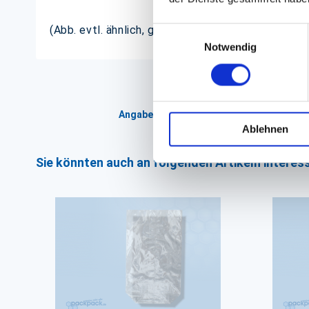
(Abb. evtl. ähnlich, ggf. ohne Dekoration)
Einwilligungsauswahl
Notwendig
Angaben zur Informationspflichten der 
Ablehnen
Sie könnten auch an folgenden Artikeln interess