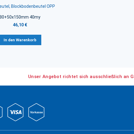
utel, Blockbodenbeutel OPP
80+50x150mm 40my
46,10 €
In den Warenkorb
Unser Angebot richtet sich ausschließlich an G