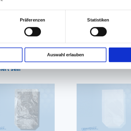
Präferenzen
Statistiken
GPSR Produktsicherheitsverordnung:
packpack.de GmbH, Am Bullham
Auswahl erlauben
iert sein