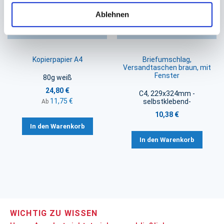
Ablehnen
Kopierpapier A4
Briefumschlag,
Versandtaschen braun, mit
Fenster
80g weiß
24,80 €
C4, 229x324mm -
11,75 €
selbstklebend-
Ab
10,38 €
In den Warenkorb
In den Warenkorb
WICHTIG ZU WISSEN