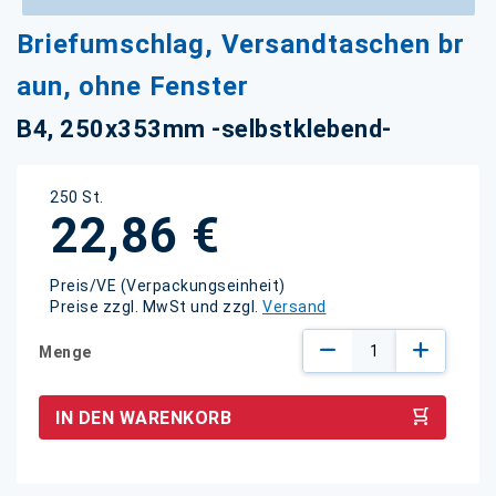
Zum
Briefumschlag, Versandtaschen br
Anfang
der
aun, ohne Fenster
Bildgalerie
springen
B4, 250x353mm -selbstklebend-
250 St.
22,86 €
Preis/VE (Verpackungseinheit)
Preise zzgl. MwSt und zzgl.
Versand
Menge
IN DEN WARENKORB