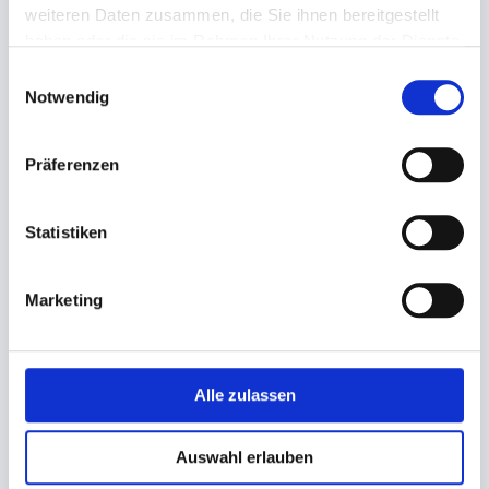
weiteren Daten zusammen, die Sie ihnen bereitgestellt
haben oder die sie im Rahmen Ihrer Nutzung der Dienste
gesammelt haben.
Einwilligungsauswahl
Notwendig
Präferenzen
Gummiringe Gummiband
Additionsrollen Thermorollen
Gummibänder
B=80mm Ø=80mm
Statistiken
Ø 100mm - rot -
(Kern=Ø12mm)
6,40 €
51,60 €
4,90 €
44,80 €
Ab
Ab
Marketing
In den Warenkorb
In den Warenkorb
Alle zulassen
Auswahl erlauben