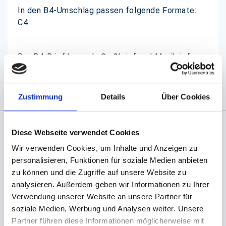
In den B4-Umschlag passen folgende Formate:
C4
Der B4-Brief kann als Großbrief und Maxibrief
eingesetzt werden, je nach Gewicht.
Zustimmung
Details
Über Cookies
Diese Webseite verwendet Cookies
Angaben zur Informationspflichten der GPSR
Wir verwenden Cookies, um Inhalte und Anzeigen zu
Produktsicherheitsverordnung:
packpack.de GmbH, Am
personalisieren, Funktionen für soziale Medien anbieten
Bullhamm 24-26, D-26441 Jever, info@packpack.de
zu können und die Zugriffe auf unsere Website zu
Sie könnten auch an folgenden Artikeln
analysieren. Außerdem geben wir Informationen zu Ihrer
interessiert sein
Verwendung unserer Website an unsere Partner für
soziale Medien, Werbung und Analysen weiter. Unsere
Partner führen diese Informationen möglicherweise mit