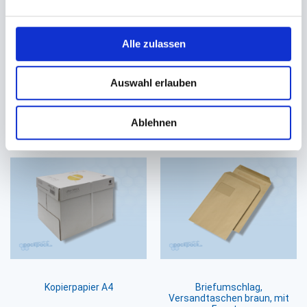
Gummiringe Gummiband
Additionsrollen Thermorollen
Gummibänder
B=80mm Ø=80mm
Alle zulassen
Ø 100mm - rot -
(Kern=Ø12mm)
6,40 €
51,60 €
4,90 €
44,80 €
Ab
Ab
Auswahl erlauben
In den Warenkorb
In den Warenkorb
Ablehnen
Kopierpapier A4
Briefumschlag,
Versandtaschen braun, mit