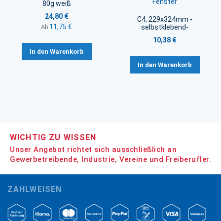
Fenster
80g weiß
24,80 €
C4, 229x324mm -
11,75 €
selbstklebend-
Ab
10,38 €
In den Warenkorb
In den Warenkorb
WICHTIG ZU WISSEN
Unser Angebot richtet sich ausschließlich an
Gewerbetreibende, Industrie, Vereine und Freiberufler.
ZAHLWEISEN