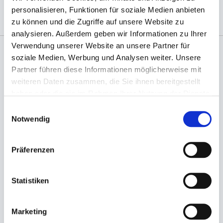
personalisieren, Funktionen für soziale Medien anbieten
zu können und die Zugriffe auf unsere Website zu
analysieren. Außerdem geben wir Informationen zu Ihrer
Verwendung unserer Website an unsere Partner für
soziale Medien, Werbung und Analysen weiter. Unsere
Angaben zur Informationspflichten der GPSR
Partner führen diese Informationen möglicherweise mit
Produktsicherheitsverordnung:
packpack.de GmbH, Am
weiteren Daten zusammen, die Sie ihnen bereitgestellt
Bullhamm 24-26, D-26441 Jever, info@packpack.de
haben oder die sie im Rahmen Ihrer Nutzung der Dienste
Sie könnten auch an folgenden Artikeln
gesammelt haben.
Einwilligungsauswahl
interessiert sein
Notwendig
Präferenzen
Statistiken
Marketing