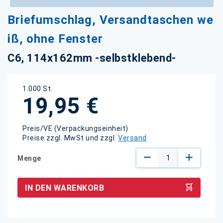
Zum
Briefumschlag, Versandtaschen we
Anfang
der
iß, ohne Fenster
Bildgalerie
springen
C6, 114x162mm -selbstklebend-
1.000 St.
19,95 €
Preis/VE (Verpackungseinheit)
Preise zzgl. MwSt und zzgl.
Versand
Menge
IN DEN WARENKORB