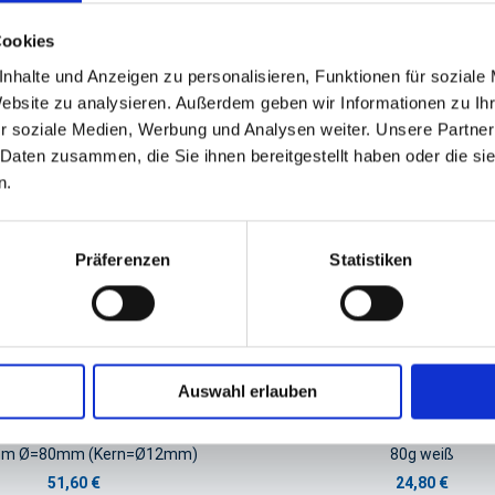
GPSR Produktsicherheitsverordnung:
packpack.de GmbH, Am Bullham
Cookies
nhalte und Anzeigen zu personalisieren, Funktionen für soziale
Website zu analysieren. Außerdem geben wir Informationen zu I
iert sein
r soziale Medien, Werbung und Analysen weiter. Unsere Partner
 Daten zusammen, die Sie ihnen bereitgestellt haben oder die s
n.
Präferenzen
Statistiken
Auswahl erlauben
itionsrollen Thermorollen
Kopierpapier A4
m Ø=80mm (Kern=Ø12mm)
80g weiß
51,60 €
24,80 €