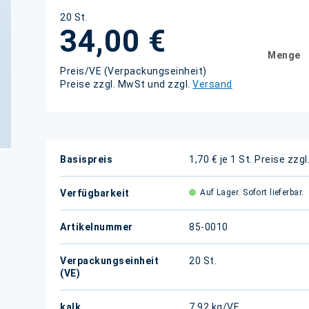
20 St.
34,00 €
Menge
Preis/VE (Verpackungseinheit)
Preise zzgl. MwSt und zzgl.
Versand
Weitere
Basispreis
1,70 € je 1 St.
Preise zzgl
Informationen
Verfügbarkeit
Auf Lager. Sofort lieferbar.
Artikelnummer
85-0010
Verpackungseinheit
20 St.
(VE)
kalk.
7,92 kg/VE