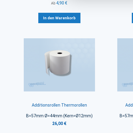
4,90 €
Ab
In den Warenkorb
Additionsrollen Thermorollen
Add
B=57mm Ø=44mm (Kern=Ø12mm)
B=57m
26,00 €