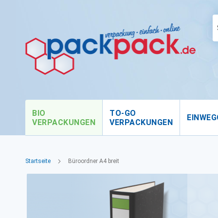
BIO
TO-GO
EINWEG
VERPACKUNGEN
VERPACKUNGEN
Startseite
Büroordner A4 breit
Zum
Ende
der
Bildgalerie
springen