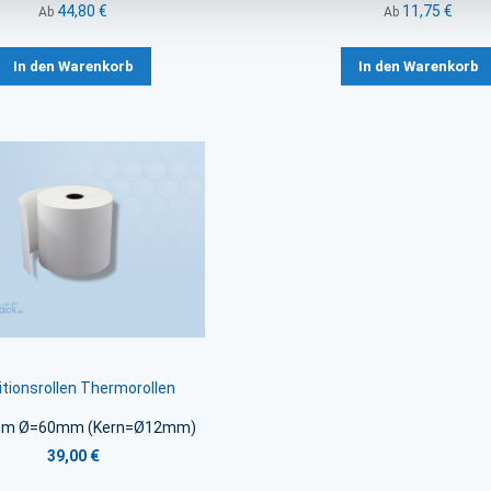
44,80 €
11,75 €
Ab
Ab
In den Warenkorb
In den Warenkorb
itionsrollen Thermorollen
m Ø=60mm (Kern=Ø12mm)
39,00 €