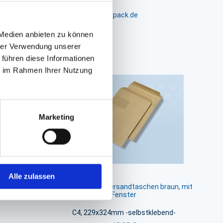
m 24-26, D-26441 Jever, info@packpack.de
 Medien anbieten zu können
hrer Verwendung unserer
 führen diese Informationen
ie im Rahmen Ihrer Nutzung
Marketing
Alle zulassen
Briefumschlag, Versandtaschen braun, mit
Fenster
C4, 229x324mm -selbstklebend-