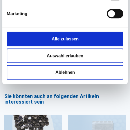
Begleitpapiertasche
DIN lang
Marketing
selbstklebend, rot
'Rechnung + Lieferschein'
Alle zulassen
Auf Lager. Sofort
lieferbar.
Auswahl erlauben
1.000 St.
26,90 €
In den Warenkorb
Ablehnen
Sie könnten auch an folgenden Artikeln
interessiert sein