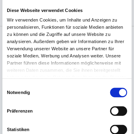
(Abb. evtl. ähnlich, ggf. ohne Dekoration)
Diese Webseite verwendet Cookies
Wir verwenden Cookies, um Inhalte und Anzeigen zu
personalisieren, Funktionen für soziale Medien anbieten
zu können und die Zugriffe auf unsere Website zu
analysieren. Außerdem geben wir Informationen zu Ihrer
Angaben zur Informationspflichten der GPSR
Verwendung unserer Website an unsere Partner für
Produktsicherheitsverordnung:
packpack.de GmbH, Am
soziale Medien, Werbung und Analysen weiter. Unsere
Bullhamm 24-26, D-26441 Jever, info@packpack.de
Partner führen diese Informationen möglicherweise mit
weiteren Daten zusammen, die Sie ihnen bereitgestellt
Unsere Empfehlungen
haben oder die sie im Rahmen Ihrer Nutzung der Dienste
gesammelt haben.
Einwilligungsauswahl
Notwendig
Präferenzen
Statistiken