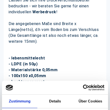
Lassen Sie sich Ihre Druckverschlussbeutel
bedrucken - wir beraten Sie gerne für einen
individuellen
Werbedruck
!
Die angegebenen Maße sind Breite x
Länge(netto), d.h vom Boden bis zum Verschluss
(Die Gesamtlänge ist also noch etwas länger, ca.
weitere 15mm).
- lebensmittelecht
- LDPE (in 50µ)
- Materialstärke 0,05mm
- 100x150 x0,05mm
- hochtransparent
- mehrfach verwendbar - lange Lebensdauer
- Mengenrabatt möglich
- Beutel bedrucken lassen
Zustimmung
Details
Über Cookies