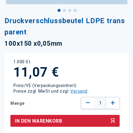
Zum
Druckverschlussbeutel LDPE trans
Anfang
der
parent
Bildgalerie
springen
100x150 x0,05mm
1.000 St.
11,07 €
Preis/VE (Verpackungseinheit)
Preise zzgl. MwSt und zzgl.
Versand
Menge
IN DEN WARENKORB