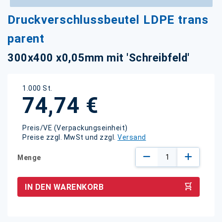
Zum
Druckverschlussbeutel LDPE trans
Anfang
der
parent
Bildgalerie
springen
300x400 x0,05mm mit 'Schreibfeld'
1.000 St.
74,74 €
Preis/VE (Verpackungseinheit)
Preise zzgl. MwSt und zzgl.
Versand
Menge
IN DEN WARENKORB