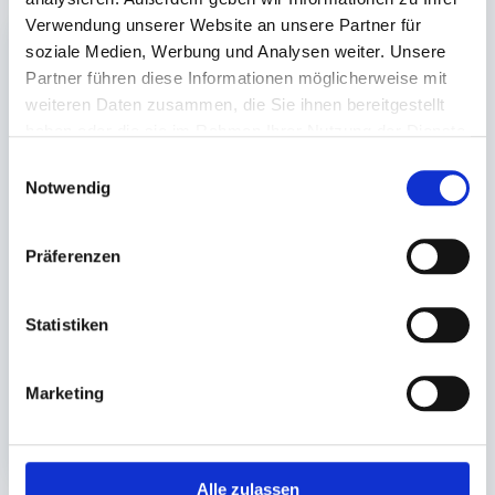
Verwendung unserer Website an unsere Partner für
soziale Medien, Werbung und Analysen weiter. Unsere
Partner führen diese Informationen möglicherweise mit
weiteren Daten zusammen, die Sie ihnen bereitgestellt
haben oder die sie im Rahmen Ihrer Nutzung der Dienste
gesammelt haben.
Einwilligungsauswahl
Notwendig
Begleitpapiertasche
DIN lang
Präferenzen
selbstklebend, rot
'Rechnung + Lieferschein'
Statistiken
Auf Lager. Sofort
lieferbar.
Marketing
1.000 St.
26,90 €
In den Warenkorb
Alle zulassen