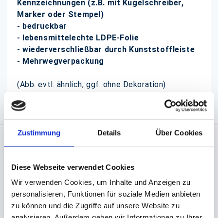
Kennzeichnungen (z.B. mit Kugelschreiber,
Marker oder Stempel)
- bedruckbar
- lebensmittelechte LDPE-Folie
- wiederverschließbar durch Kunststoffleiste
- Mehrwegverpackung
(Abb. evtl. ähnlich, ggf. ohne Dekoration)
Zustimmung
Details
Über Cookies
Angaben zur Informationspflichten der GPSR
Produktsicherheitsverordnung:
packpack.de GmbH, Am
Diese Webseite verwendet Cookies
Bullhamm 24-26, D-26441 Jever, info@packpack.de
Wir verwenden Cookies, um Inhalte und Anzeigen zu
personalisieren, Funktionen für soziale Medien anbieten
Unsere Empfehlungen
zu können und die Zugriffe auf unsere Website zu
analysieren. Außerdem geben wir Informationen zu Ihrer