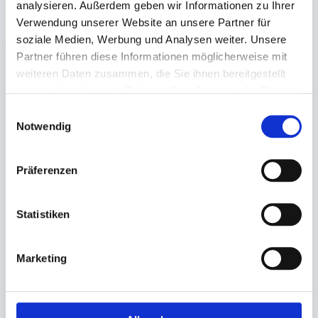
Unsere Empfehlungen
analysieren. Außerdem geben wir Informationen zu Ihrer
Verwendung unserer Website an unsere Partner für
soziale Medien, Werbung und Analysen weiter. Unsere
Partner führen diese Informationen möglicherweise mit
weiteren Daten zusammen, die Sie ihnen bereitgestellt
haben oder die sie im Rahmen Ihrer Nutzung der Dienste
gesammelt haben.
Einwilligungsauswahl
Notwendig
Begleitpapiertasche
DIN lang
Präferenzen
selbstklebend, rot
Statistiken
'Rechnung + Lieferschein'
Auf Lager. Sofort
lieferbar.
Marketing
1.000 St.
26,90 €
In den Warenkorb