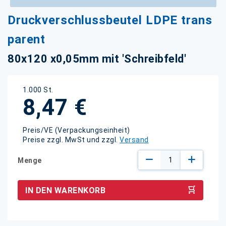
Zum
Druckverschlussbeutel LDPE trans
Anfang
der
parent
Bildgalerie
springen
80x120 x0,05mm mit 'Schreibfeld'
1.000 St.
8,47 €
Preis/VE (Verpackungseinheit)
Preise zzgl. MwSt und zzgl.
Versand
Menge
IN DEN WARENKORB