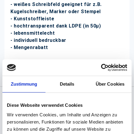
- weißes Schreibfeld geeignet für z.B.
Kugelschreiber, Marker oder Stempel
- Kunststoffleiste
- hochtransparent dank LDPE (in 50µ)
- lebensmittelecht
- individuell bedruckbar
- Mengenrabatt
(Abb. evtl. ähnlich, ggf. ohne Dekoration)
Zustimmung
Details
Über Cookies
Angaben zur Informationspflichten der GPSR
Diese Webseite verwendet Cookies
Produktsicherheitsverordnung:
packpack.de GmbH, Am
Wir verwenden Cookies, um Inhalte und Anzeigen zu
Bullhamm 24-26, D-26441 Jever, info@packpack.de
personalisieren, Funktionen für soziale Medien anbieten
zu können und die Zugriffe auf unsere Website zu