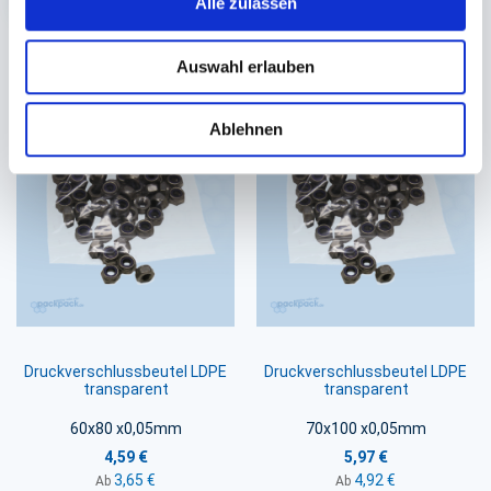
Alle zulassen
Auswahl erlauben
Sie könnten auch an folgenden Artikeln
interessiert sein
Ablehnen
Druckverschlussbeutel LDPE
Druckverschlussbeutel LDPE
transparent
transparent
60x80 x0,05mm
70x100 x0,05mm
4,59 €
5,97 €
3,65 €
4,92 €
Ab
Ab