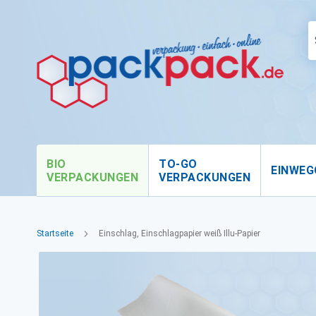
BIO
TO-GO
EINWEG
VERPACKUNGEN
VERPACKUNGEN
Startseite
Einschlag, Einschlagpapier weiß Illu-Papier
Zum
Ende
der
Bildgalerie
springen