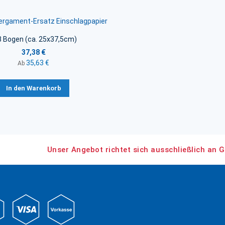
Pergament-Ersatz Einschlagpapier
8 Bogen (ca. 25x37,5cm)
37,38 €
35,63 €
Ab
In den Warenkorb
Unser Angebot richtet sich ausschließlich an G