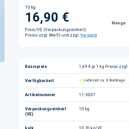
10 kg
16,90 €
Menge
Preis/VE (Verpackungseinheit)
Preise zzgl. MwSt und zzgl.
Versand
Weitere
Basispreis
1,69 € je 1 kg
Preise zzgl
Informationen
Verfügbarkeit
Lieferzeit ca. 8 Werktage
Artikelnummer
11-5007
Verpackungseinheit
10 kg
(VE)
kalk.
10,70 kg/VE