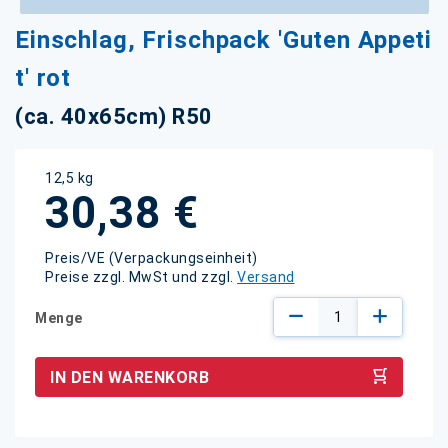
Zum
Einschlag, Frischpack 'Guten Appeti
Anfang
der
t' rot
Bildgalerie
springen
(ca. 40x65cm) R50
12,5 kg
30,38 €
Preis/VE (Verpackungseinheit)
Preise zzgl. MwSt und zzgl.
Versand
Menge
IN DEN WARENKORB