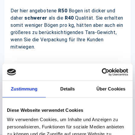
Der hier angebotene
R50
Bogen ist dicker und
daher
schwerer
als die
R40
Qualität. Sie erhalten
somit weniger Bögen pro kg, hätten aber auch ein
größeres zu berücksichtigendes Tara-Gewicht,
wenn Sie die Verpackung für Ihre Kunden
mitwiegen.
Weitere Artikel aus unserer "Guten Appetit" -
Serie finden Sie in der Suche unter "Guten
Appetit".
Zustimmung
Details
Über Cookies
(Abb. evtl. ähnlich, ggf. ohne Dekoration)
Diese Webseite verwendet Cookies
Wir verwenden Cookies, um Inhalte und Anzeigen zu
personalisieren, Funktionen für soziale Medien anbieten
zu können und die Zugriffe auf unsere Website zu