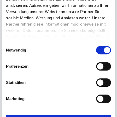
analysieren. Außerdem geben wir Informationen zu Ihrer
Verwendung unserer Website an unsere Partner für
Angaben zur Informationspflichten der GPSR
soziale Medien, Werbung und Analysen weiter. Unsere
Produktsicherheitsverordnung:
packpack.de GmbH, Am
Partner führen diese Informationen möglicherweise mit
Bullhamm 24-26, D-26441 Jever, info@packpack.de
weiteren Daten zusammen, die Sie ihnen bereitgestellt
Sie könnten auch an folgenden Artikeln
haben oder die sie im Rahmen Ihrer Nutzung der Dienste
interessiert sein
gesammelt haben.
Einwilligungsauswahl
Notwendig
Präferenzen
Statistiken
Marketing
Einschlag, Frischpack 'Fisch-
Einschlag, Frischpack
Druck' blau
Käsepapier 'Käse-Druck'
1/4 Bogen (ca. 37,5x50cm)
1/6 Bogen (ca. 33x40cm) R50