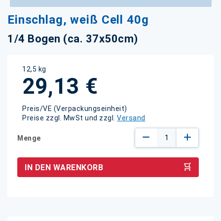
Zum
Einschlag, weiß Cell 40g
Anfang
der
1/4 Bogen (ca. 37x50cm)
Bildgalerie
springen
12,5 kg
29,13 €
Preis/VE (Verpackungseinheit)
Preise zzgl. MwSt und zzgl.
Versand
Menge
IN DEN WARENKORB