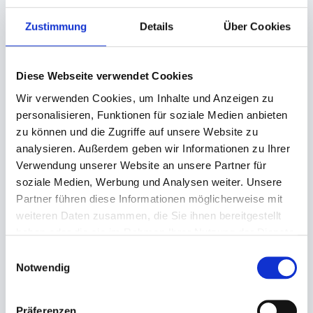
Produktsicherheitsverordnung:
packpack.de GmbH, Am
Bullhamm 24-26, D-26441 Jever, info@packpack.de
Zustimmung
Details
Über Cookies
Sie könnten auch an folgenden Artikeln
interessiert sein
Diese Webseite verwendet Cookies
Wir verwenden Cookies, um Inhalte und Anzeigen zu
personalisieren, Funktionen für soziale Medien anbieten
zu können und die Zugriffe auf unsere Website zu
analysieren. Außerdem geben wir Informationen zu Ihrer
Verwendung unserer Website an unsere Partner für
soziale Medien, Werbung und Analysen weiter. Unsere
Partner führen diese Informationen möglicherweise mit
weiteren Daten zusammen, die Sie ihnen bereitgestellt
Einschlag, weiß Cell 40g
Einschlag, Pergament-Ersatz
haben oder die sie im Rahmen Ihrer Nutzung der Dienste
Einschlagpapier
50cm Rolle
gesammelt haben.
Einwilligungsauswahl
1/4 Bogen (ca. 37,5x50cm)
18,80 €
Notwendig
37,38 €
35,63 €
Ab
In den Warenkorb
Präferenzen