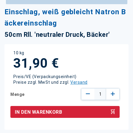
Zum
Einschlag, weiß gebleicht Natron B
Anfang
der
äckereinschlag
Bildgalerie
springen
50cm Rll. 'neutraler Druck, Bäcker'
10 kg
31,90 €
Preis/VE (Verpackungseinheit)
Preise zzgl. MwSt und zzgl.
Versand
Menge
IN DEN WARENKORB