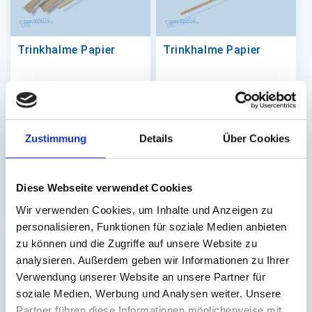
Trinkhalme Papier
Trinkhalme Papier
Ø 10mm 230mm, braun
Ø 6mm 200mm, braun
gehülst
Auf Lager. Sofort
Auf Lager. Sofort
Zustimmung
Details
Über Cookies
lieferbar.
lieferbar.
100 St.
100 St.
7,91 €
1,69 €
Diese Webseite verwendet Cookies
In den Warenkorb
In den 
Wir verwenden Cookies, um Inhalte und Anzeigen zu
personalisieren, Funktionen für soziale Medien anbieten
zu können und die Zugriffe auf unsere Website zu
analysieren. Außerdem geben wir Informationen zu Ihrer
Verwendung unserer Website an unsere Partner für
soziale Medien, Werbung und Analysen weiter. Unsere
Partner führen diese Informationen möglicherweise mit