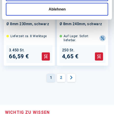
Trinkhalme Papier
Trinkhalme
Ablehnen
Mehrwegtrinkhalme
PP, ungehülst
Ø 8mm 230mm, schwarz
Ø 8mm 240mm, schwarz
Lieferzeit ca. 8 Werktage
Auf Lager. Sofort
lieferbar.
3.450 St.
250 St.
66,59 €
4,65 €
In den Warenkorb
In den 
Seite
Sie
Seite
1
2
lesen
Seite
Weiter
gerade
die
Seite
WICHTIG ZU WISSEN