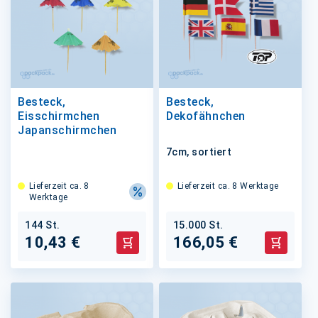
Besteck,
Besteck,
Eisschirmchen
Dekofähnchen
Japanschirmchen
7cm, sortiert
Lieferzeit ca. 8
Lieferzeit ca. 8 Werktage
Werktage
144 St.
15.000 St.
10,43 €
166,05 €
In den Warenkorb
In den 