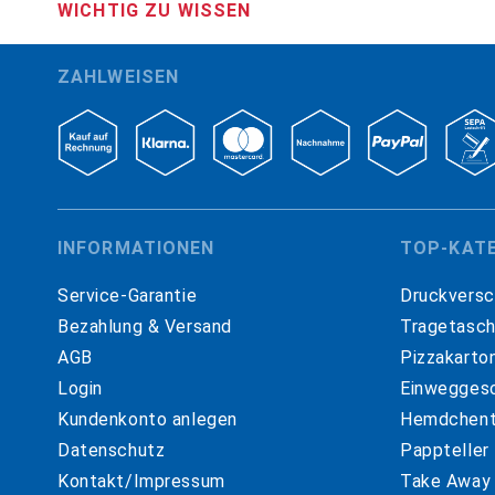
WICHTIG ZU WISSEN
ZAHLWEISEN
INFORMATIONEN
TOP-KAT
Service-Garantie
Druckversc
Bezahlung & Versand
Tragetasc
AGB
Pizzakarto
Login
Einweggesc
Kundenkonto anlegen
Hemdchent
Datenschutz
Pappteller
Kontakt/Impressum
Take Away