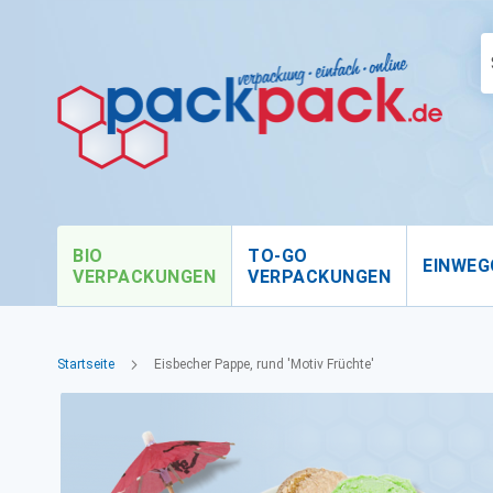
BIO
TO-GO
EINWEG
VERPACKUNGEN
VERPACKUNGEN
Startseite
Eisbecher Pappe, rund 'Motiv Früchte'
Zum
Ende
der
Bildgalerie
springen