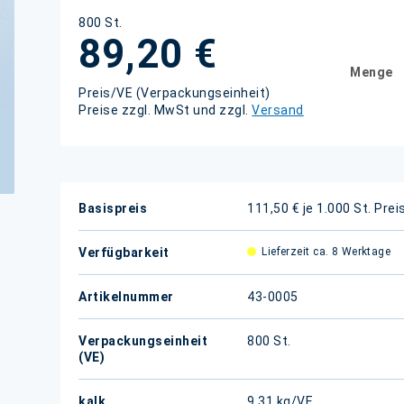
800 St.
89,20 €
Menge
Preis/VE (Verpackungseinheit)
Preise zzgl. MwSt und zzgl.
Versand
Weitere
Basispreis
111,50 € je 1.000 St.
Prei
Informationen
Verfügbarkeit
Lieferzeit ca. 8 Werktage
Artikelnummer
43-0005
Verpackungseinheit
800 St.
(VE)
kalk.
9,31 kg/VE