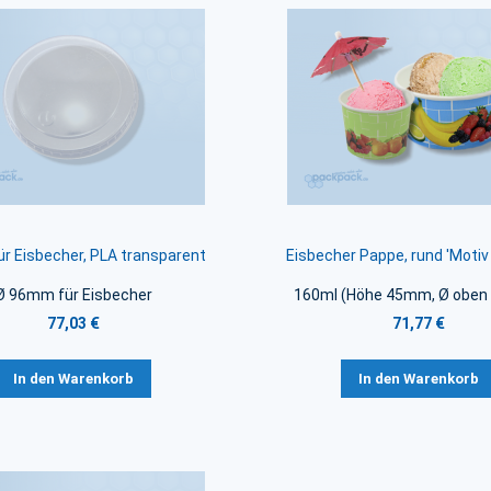
ür Eisbecher, PLA transparent
Eisbecher Pappe, rund 'Motiv
Ø 96mm für Eisbecher
160ml (Höhe 45mm, Ø obe
77,03 €
71,77 €
In den Warenkorb
In den Warenkorb