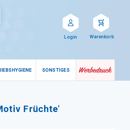
Suche
uche
Warenkorb
Login
RIEBSHYGIENE
SONSTIGES
Motiv Früchte'
)