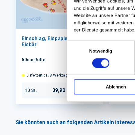
Wir verwenden Cookies, um I
und die Zugriffe auf unsere 
Website an unsere Partner fü
möglicherweise mit weiteren
der Dienste gesammelt habe
Einschlag, Eispapier 'Motiv
Plattenp
Einwilligungsauswahl
Eisbär'
Deckche
Notwendig
50cm Rolle
17x17cm 
Lieferzeit ca. 8 Werktage
Auf Lager
Ablehnen
39,90 €
10 St.
500 St.
In den Warenkorb
Sie könnten auch an folgenden Artikeln interess