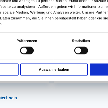
nhalte und Anzeigen zu personalisieren, Funktionen für soziale
Website zu analysieren. Außerdem geben wir Informationen zu I
r soziale Medien, Werbung und Analysen weiter. Unsere Partner
 Daten zusammen, die Sie ihnen bereitgestellt haben oder die s
n.
apier, Dessert
Besteck, Eisschirmchen
n weiß
Japanschirmchen
Präferenzen
Statistiken
eckig
. Sofort lieferbar.
Lieferzeit ca. 8 Werktage
Auswahl erlauben
1,75 €
10,43 €
144 St.
In den Warenkorb
iert sein