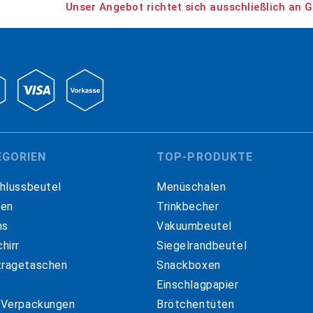
Unser Angebot richtet sich ausschließlich an G
EGORIEN
TOP-PRODUKTE
hlussbeutel
Menüschalen
hen
Trinkbecher
ns
Vakuumbeutel
hirr
Siegelrandbeutel
ragetaschen
Snackboxen
Einschlagpapier
 Verpackungen
Brötchentüten