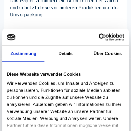
Das Papier verhindert ein Durchfetten der Waren
und schützt diese vor anderen Produkten und der
Umverpackung.
(Abb. evtl. ähnlich, ggf. ohne Dekoration)
Zustimmung
Details
Über Cookies
Diese Webseite verwendet Cookies
Angaben zur Informationspflichten der GPSR
Produktsicherheitsverordnung:
packpack.de GmbH, Am
Wir verwenden Cookies, um Inhalte und Anzeigen zu
Bullhamm 24-26, D-26441 Jever, info@packpack.de
personalisieren, Funktionen für soziale Medien anbieten
zu können und die Zugriffe auf unsere Website zu
Sie könnten auch an folgenden Artikeln
analysieren. Außerdem geben wir Informationen zu Ihrer
interessiert sein
Verwendung unserer Website an unsere Partner für
soziale Medien, Werbung und Analysen weiter. Unsere
Partner führen diese Informationen möglicherweise mit