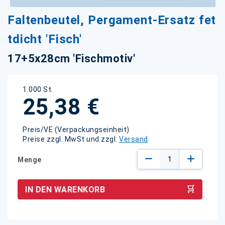
Zum
Faltenbeutel, Pergament-Ersatz fet
Anfang
der
tdicht 'Fisch'
Bildgalerie
springen
17+5x28cm 'Fischmotiv'
1.000 St.
25,38 €
Preis/VE (Verpackungseinheit)
Preise zzgl. MwSt und zzgl.
Versand
Menge
IN DEN WARENKORB