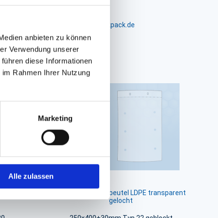
m 24-26, D-26441 Jever, info@packpack.de
 Medien anbieten zu können
hrer Verwendung unserer
 führen diese Informationen
ie im Rahmen Ihrer Nutzung
Marketing
Alle zulassen
ransparent,
Flachbeutel, Polybeutel LDPE transparent
gelocht