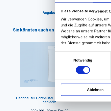
Diese Webseite verwendet 
Angaben zur Informationspflichten der 
Wir verwenden Cookies, um I
und die Zugriffe auf unsere 
Sie könnten auch an folgenden Artikeln interess
Website an unsere Partner fü
möglicherweise mit weiteren
der Dienste gesammelt habe
Einwilligungsauswahl
Notwendig
Ablehnen
Flachbeutel, Polybeutel LDPE transparent,
Poly-Beut
geblockt