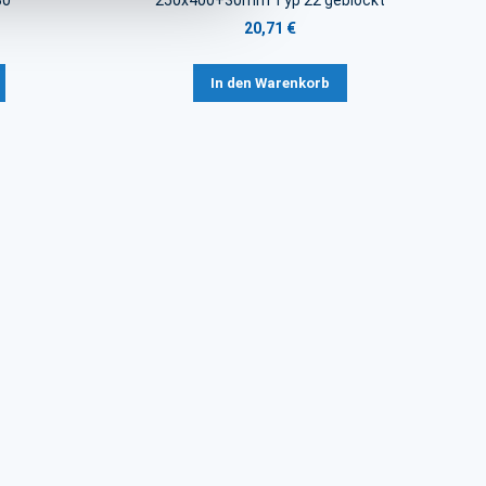
30
250x400+30mm Typ 22 geblockt
20,71 €
In den Warenkorb