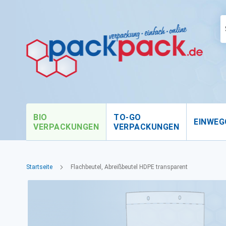
BIO
TO-GO
EINWEG
VERPACKUNGEN
VERPACKUNGEN
Startseite
Flachbeutel, Abreißbeutel HDPE transparent
Zum
Ende
der
Bildgalerie
springen