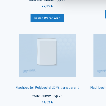
300x400+30mm Typ 22
22,39 €
In den Warenkorb
Flachbeutel, Polybeutel LDPE transparent
Flachbeute
250x350mm Typ 25
14,62 €