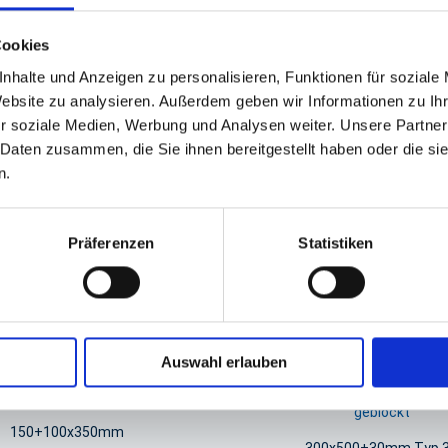
Cookies
GPSR Produktsicherheitsverordnung:
packpack.de GmbH, Am Bullham
nhalte und Anzeigen zu personalisieren, Funktionen für soziale
Website zu analysieren. Außerdem geben wir Informationen zu I
iert sein
r soziale Medien, Werbung und Analysen weiter. Unsere Partner
 Daten zusammen, die Sie ihnen bereitgestellt haben oder die s
n.
Präferenzen
Statistiken
Auswahl erlauben
el LDPE Seitenfalte ungelocht
Flachbeutel, Polybeutel LDPE t
geblockt
150+100x350mm