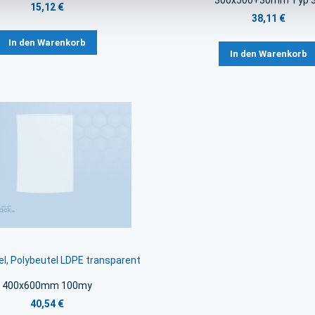
300x500+30mm Typ 
15,12 €
38,11 €
In den Warenkorb
In den Warenkorb
l, Polybeutel LDPE transparent
400x600mm 100my
40,54 €