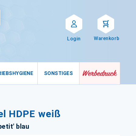
Suche
uche
Warenkorb
Login
RIEBSHYGIENE
SONSTIGES
tel HDPE weiß
tit' blau