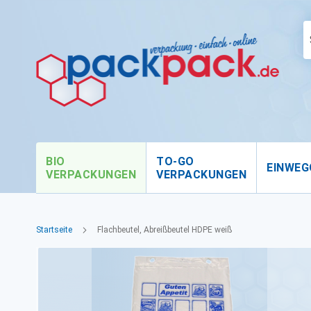
BIO
TO-GO
EINWEG
VERPACKUNGEN
VERPACKUNGEN
Startseite
Flachbeutel, Abreißbeutel HDPE weiß
Zum
Ende
der
Bildgalerie
springen