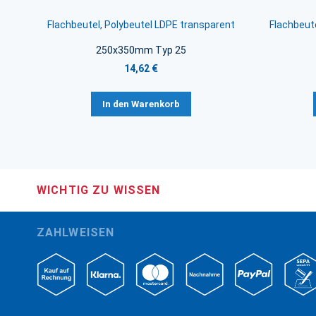
Flachbeutel, Polybeutel LDPE transparent
Flachbeute
250x350mm Typ 25
14,62 €
In den Warenkorb
WICHTIG ZU WISSEN
ZAHLWEISEN