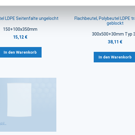
el LDPE Seitenfalte ungelocht
Flachbeutel, Polybeutel LDPE t
geblockt
150+100x350mm
300x500+30mm Typ 
15,12 €
38,11 €
In den Warenkorb
In den Warenkorb