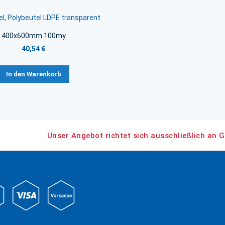
l, Polybeutel LDPE transparent
400x600mm 100my
40,54 €
In den Warenkorb
Unser Angebot richtet sich ausschließlich an G