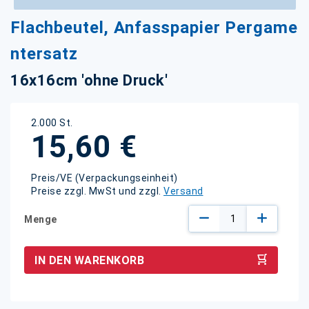
Zum
Flachbeutel, Anfasspapier Pergame
Anfang
der
ntersatz
Bildgalerie
springen
16x16cm 'ohne Druck'
2.000 St.
15,60 €
Preis/VE (Verpackungseinheit)
Preise zzgl. MwSt und zzgl.
Versand
Menge
IN DEN WARENKORB