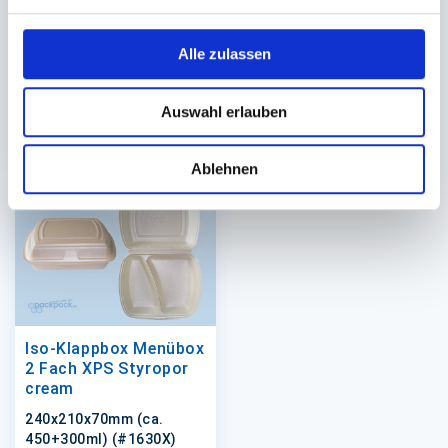
markenfreie Spender)
Auf Lager. Sofort
Auf Lager. Sofort
Alle zulassen
lieferbar.
lieferbar.
5.000 St.
4 St.
Auswahl erlauben
29,25 €
30,80 €
In den Warenkorb
In den 
Ablehnen
Iso-Klappbox Menübox
2 Fach XPS Styropor
cream
240x210x70mm (ca.
450+300ml) (#1630X)