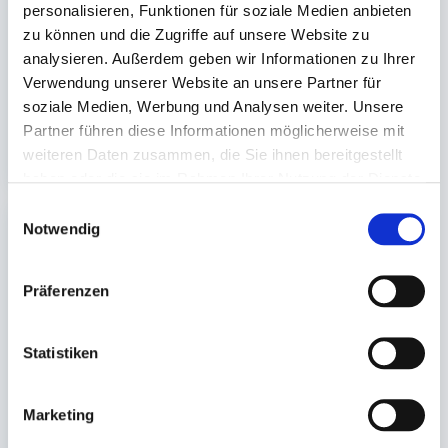
personalisieren, Funktionen für soziale Medien anbieten
250+120x470mm 14my
480ml 16oz, Ø 8,3x15,7
(10)cm -Döner Motiv-
zu können und die Zugriffe auf unsere Website zu
analysieren. Außerdem geben wir Informationen zu Ihrer
Auf Lager. Sofort
Auf Lager. Sofort
lieferbar.
lieferbar.
Verwendung unserer Website an unsere Partner für
soziale Medien, Werbung und Analysen weiter. Unsere
1.000 St.
500 St.
Partner führen diese Informationen möglicherweise mit
34,39 €
39,40 €
In den Warenkorb
In den 
weiteren Daten zusammen, die Sie ihnen bereitgestellt
haben oder die sie im Rahmen Ihrer Nutzung der Dienste
gesammelt haben.
Einwilligungsauswahl
Notwendig
Präferenzen
Statistiken
Serviette,
Folie, Alufolie
Prägeserviette
Zelltuch 1-lagig (weiß)
Marketing
33x33cm 1/4 Falz (nur für
30cm x 125m 11my