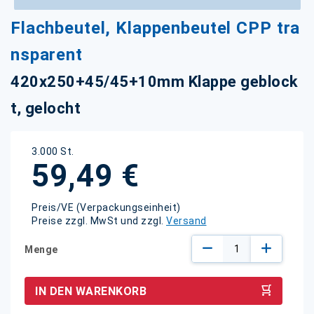
Zum
Flachbeutel, Klappenbeutel CPP tra
Anfang
der
nsparent
Bildgalerie
springen
420x250+45/45+10mm Klappe geblock
t, gelocht
3.000 St.
59,49 €
Preis/VE (Verpackungseinheit)
Preise zzgl. MwSt und zzgl.
Versand
Menge
IN DEN WARENKORB