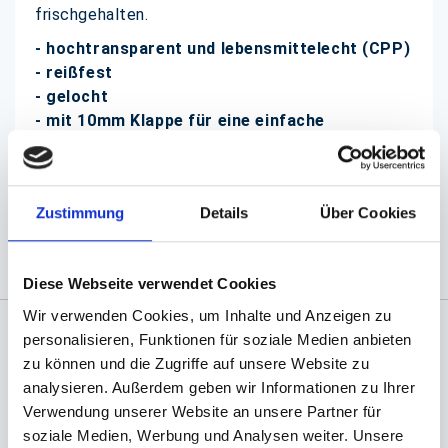
frischgehalten.
- hochtransparent und lebensmittelecht (CPP)
- reißfest
- gelocht
-
mit 10mm Klappe
für eine einfache
Handhabung
Zustimmung
Details
Über Cookies
(Abb. evtl. ähnlich, ggf. ohne Dekoration)
Diese Webseite verwendet Cookies
Wir verwenden Cookies, um Inhalte und Anzeigen zu
personalisieren, Funktionen für soziale Medien anbieten
Angaben zur Informationspflichten der GPSR
zu können und die Zugriffe auf unsere Website zu
Produktsicherheitsverordnung:
packpack.de GmbH, Am
analysieren. Außerdem geben wir Informationen zu Ihrer
Bullhamm 24-26, D-26441 Jever, info@packpack.de
Verwendung unserer Website an unsere Partner für
soziale Medien, Werbung und Analysen weiter. Unsere
Sie könnten auch an folgenden Artikeln