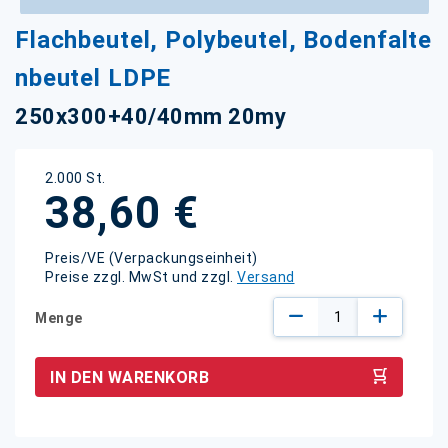
Zum
Flachbeutel, Polybeutel, Bodenfalte
Anfang
der
nbeutel LDPE
Bildgalerie
springen
250x300+40/40mm 20my
2.000 St.
38,60 €
Preis/VE (Verpackungseinheit)
Preise zzgl. MwSt und zzgl.
Versand
Menge
IN DEN WARENKORB