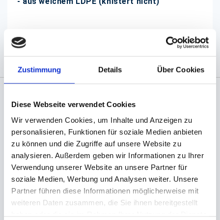
- aus weichem LDPE (knistert nicht)
(Abb. evtl. ähnlich, ggf. ohne Dekoration)
Zustimmung
Details
Über Cookies
Diese Webseite verwendet Cookies
Angaben zur Informationspflichten der GPSR
Produktsicherheitsverordnung:
packpack.de GmbH, Am
Wir verwenden Cookies, um Inhalte und Anzeigen zu
Bullhamm 24-26, D-26441 Jever, info@packpack.de
personalisieren, Funktionen für soziale Medien anbieten
zu können und die Zugriffe auf unsere Website zu
Sie könnten auch an folgenden Artikeln
interessiert sein
analysieren. Außerdem geben wir Informationen zu Ihrer
Verwendung unserer Website an unsere Partner für
soziale Medien, Werbung und Analysen weiter. Unsere
Partner führen diese Informationen möglicherweise mit
weiteren Daten zusammen, die Sie ihnen bereitgestellt
haben oder die sie im Rahmen Ihrer Nutzung der Dienste