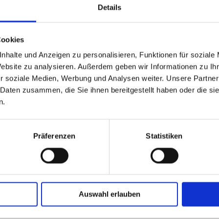
Details
Cookies
nhalte und Anzeigen zu personalisieren, Funktionen für soziale
Website zu analysieren. Außerdem geben wir Informationen zu I
risch"-Druck
r soziale Medien, Werbung und Analysen weiter. Unsere Partner
 Daten zusammen, die Sie ihnen bereitgestellt haben oder die s
n.
er Flachbeutel bekannt) mit den Maßen 200+40x390mm sind
ln zu je 200 Stück und sind geeignet für tiefgekühlte Teigr
Präferenzen
Statistiken
aren den ausreichenden Platz. Somit wird nichts eingedrüc
dezent und lässt die Waren in Ihren Verkaufstheken gut aus
Auswahl erlauben
antiert
lebensmittelecht
.