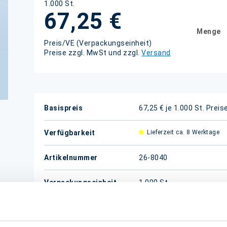
1.000 St.
67,25 €
Menge
Preis/VE (Verpackungseinheit)
Preise zzgl. MwSt und zzgl.
Versand
Weitere
Basispreis
67,25 € je 1.000 St.
Preis
Informationen
Verfügbarkeit
Lieferzeit ca. 8 Werktage
Artikelnummer
26-8040
Verpackungseinheit
1.000 St.
(VE)
kalk.
5,40 kg/VE
Versandgewicht/VE