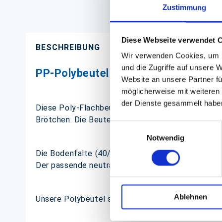
Zustimmung
Diese Webseite verwendet 
BESCHREIBUNG
Wir verwenden Cookies, um I
und die Zugriffe auf unsere 
PP-Polybeutel mit neutralem "Backf
Website an unsere Partner fü
möglicherweise mit weiteren
der Dienste gesammelt habe
Diese Poly-Flachbeutel (auch als Polybeutel od
Brötchen. Die Beutel befinden sich auf Metallbüge
Einwilligungsauswahl
Notwendig
Die Bodenfalte (40/40mm) verschafft Ihren Teigw
Der passende neutrale Aufdruck ist schlicht und 
Ablehnen
Unsere Polybeutel sind aus Polypropylen und gar