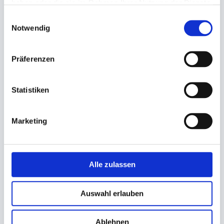
haben oder die sie im Rahmen Ihrer Nutzung der Dienste
gesammelt haben.
Einwilligungsauswahl
Notwendig
Präferenzen
Folie, Frischhaltefolie
Folie, Frischhaltefolie
45cm x 300m
30cm x 300m
Statistiken
18,00 €
14,80 €
11,40 €
Ab
In den Warenkorb
Marketing
In den Warenkorb
Alle zulassen
Auswahl erlauben
Ablehnen