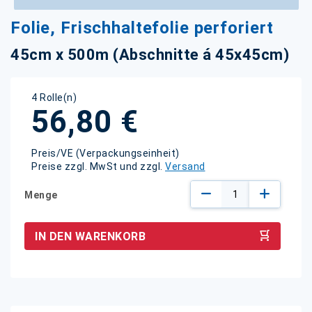
Zum
Folie, Frischhaltefolie perforiert
Anfang
der
45cm x 500m (Abschnitte á 45x45cm)
Bildgalerie
springen
4 Rolle(n)
56,80 €
Preis/VE (Verpackungseinheit)
Preise zzgl. MwSt und zzgl.
Versand
Menge
IN DEN WARENKORB