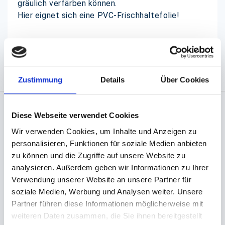
gräulich verfärben können.
Hier eignet sich eine PVC-Frischhaltefolie!
(Abb. evtl. ähnlich, ggf. ohne Dekoration)
Zustimmung
Details
Über Cookies
Diese Webseite verwendet Cookies
Angaben zur Informationspflichten der GPSR
Wir verwenden Cookies, um Inhalte und Anzeigen zu
Produktsicherheitsverordnung:
packpack.de GmbH, Am
Bullhamm 24-26, D-26441 Jever, info@packpack.de
personalisieren, Funktionen für soziale Medien anbieten
zu können und die Zugriffe auf unsere Website zu
Sie könnten auch an folgenden Artikeln
analysieren. Außerdem geben wir Informationen zu Ihrer
interessiert sein
Verwendung unserer Website an unsere Partner für
soziale Medien, Werbung und Analysen weiter. Unsere
Partner führen diese Informationen möglicherweise mit
weiteren Daten zusammen, die Sie ihnen bereitgestellt