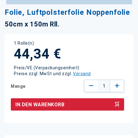
Zum
Folie, Luftpolsterfolie Noppenfolie
Anfang
der
50cm x 150m Rll.
Bildgalerie
springen
1 Rolle(n)
44,34 €
Preis/VE (Verpackungseinheit)
Preise zzgl. MwSt und zzgl.
Versand
Menge
IN DEN WARENKORB