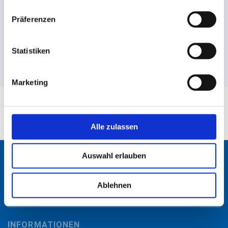
Präferenzen
Angaben zur Informationspflichten der GPSR
Produktsicherheitsverordnung:
packpack.de GmbH, Am
Bullhamm 24-26, D-26441 Jever, info@packpack.de
Statistiken
Marketing
WICHTIG ZU WISSEN
Unser Angebot richtet sich ausschließlich an
Gewerbetreibende, Industrie, Vereine und Freiberufler.
Alle zulassen
ZAHLWEISEN
Auswahl erlauben
Ablehnen
INFORMATIONEN