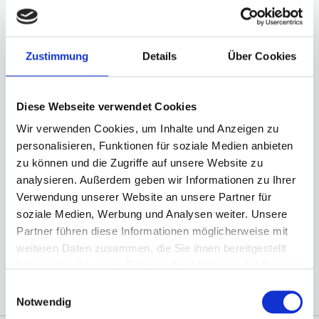
BESCHREIBUNG
Zustimmung
Details
Über Cookies
Luftpolsterfolie, Noppenfolie
50x150m Rolle
Diese Webseite verwendet Cookies
Wir verwenden Cookies, um Inhalte und Anzeigen zu
Diese Art von Folie ist perfekt dafür geeignet,
personalisieren, Funktionen für soziale Medien anbieten
diverse Gegenstände gut geschützt zu
zu können und die Zugriffe auf unsere Website zu
verpacken. Außerdem kann man mit dieser
analysieren. Außerdem geben wir Informationen zu Ihrer
Luftpolsterfolie, Verpackungen gut ausfüllen und
Verwendung unserer Website an unsere Partner für
polstern.
soziale Medien, Werbung und Analysen weiter. Unsere
Partner führen diese Informationen möglicherweise mit
weiteren Daten zusammen, die Sie ihnen bereitgestellt
(Abb. evtl. ähnlich, ggf. ohne Dekoration)
haben oder die sie im Rahmen Ihrer Nutzung der Dienste
gesammelt haben.
Einwilligungsauswahl
Notwendig