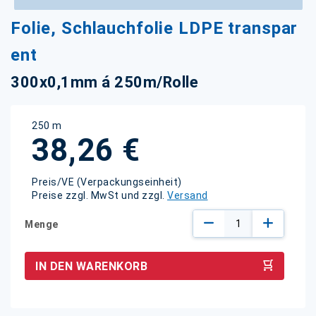
Zum
Folie, Schlauchfolie LDPE transpar
Anfang
der
ent
Bildgalerie
springen
300x0,1mm á 250m/Rolle
250 m
38,26 €
Preis/VE (Verpackungseinheit)
Preise zzgl. MwSt und zzgl.
Versand
Menge
IN DEN WARENKORB