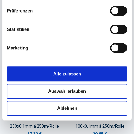
transparent
300x0,2mm á 100m/Rolle
Präferenzen
1200x1600mm, 25my
41,88 €
44,90 €
Statistiken
In den Warenkorb
In den Warenkorb
Marketing
Alle zulassen
Auswahl erlauben
Ablehnen
Folie, Schlauchfolie LDPE
Folie, Schlauchfolie LDPE
transparent
transparent
250x0,1mm á 250m/Rolle
100x0,1mm á 250m/Rolle