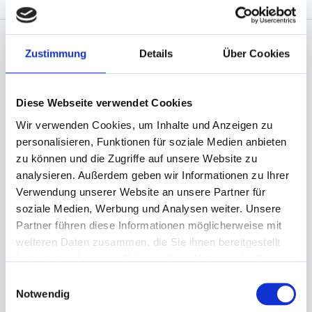
Zustimmung
Details
Über Cookies
Angaben zur Informationspflichten der GPSR
Produktsicherheitsverordnung:
packpack.de GmbH, Am
Bullhamm 24-26, D-26441 Jever, info@packpack.de
Diese Webseite verwendet Cookies
Sie könnten auch an folgenden Artikeln
Wir verwenden Cookies, um Inhalte und Anzeigen zu
interessiert sein
personalisieren, Funktionen für soziale Medien anbieten
zu können und die Zugriffe auf unsere Website zu
analysieren. Außerdem geben wir Informationen zu Ihrer
Verwendung unserer Website an unsere Partner für
soziale Medien, Werbung und Analysen weiter. Unsere
Partner führen diese Informationen möglicherweise mit
weiteren Daten zusammen, die Sie ihnen bereitgestellt
haben oder die sie im Rahmen Ihrer Nutzung der Dienste
gesammelt haben.
Einwilligungsauswahl
Folie, Flachfolie
Folie, Schlauchfolie LDPE
Notwendig
Palettenabdeckblätter LDPE
transparent